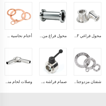
محول فراغي KF من الفولاذ المقاوم للصدأ SS304/SS316L، شفة تقليل مخروطية KF/NW، قطع تجهيز فراغية من الفولاذ المقاوم للصدأ للصناعات شبه الموصلة
محول فراغ من الفولاذ المقاوم للصدأ SS304 وSS316L برأس مزدوج حسب المعيار ISO-K، موصل كامل حسب المعايير ISO63-ISO200، تركيبات أنابيب عالية الجودة
أختام نحاسية خالية من الأوكسجين (OFHC) فراغ عالي جداً، غسالة معدنية خالية من الأوكسجين، تركيبات لشفاه CF16-CF350، وصلة نحاسية صلبة مستقيمة
شفتان مزدوجتان من نوع CF من الفولاذ المقاوم للصدأ SS304 وSS316L، تجهيزات فراغ عالية، ثقوب عابرة CFF16-CF250، 3/4"-10"، شفة CF بنفس المقاس على كلا الجانبين
صمام فراشة بشبكة KF KF25/KF40/KF50 عالي الجودة SS304/SS316L صمام دوار للفراغ مع لوحة مغلقة بختم FKM من الفولاذ المقاوم للصدأ، التحكم في التدفق عبر تعديل NW25/NW40/NW50
وصلات لحام منحنية طويلة من الفولاذ المقاوم للصدأ SS316L فائقة النقاء، وصلات لحام منحنية طويلة أوتوماتيكية مدارية من الفولاذ المقاوم للصدأ للتطبيقات فائقة النقاء، لأنابيب فائقة النقاء