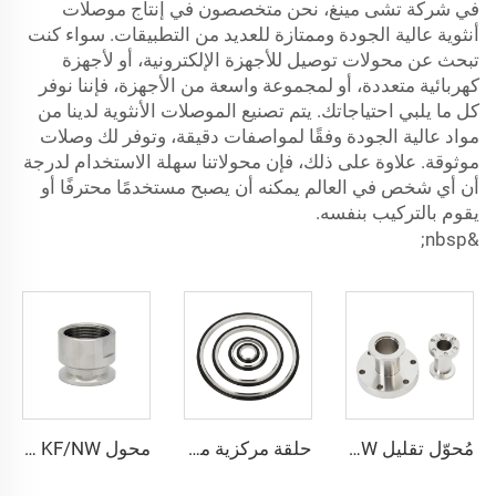
في شركة تشى مينغ، نحن متخصصون في إنتاج موصلات
أنثوية عالية الجودة وممتازة للعديد من التطبيقات. سواء كنت
تبحث عن محولات توصيل للأجهزة الإلكترونية، أو لأجهزة
كهربائية متعددة، أو لمجموعة واسعة من الأجهزة، فإننا نوفر
كل ما يلبي احتياجاتك. يتم تصنيع الموصلات الأنثوية لدينا من
مواد عالية الجودة وفقًا لمواصفات دقيقة، وتوفر لك وصلات
موثوقة. علاوة على ذلك، فإن محولاتنا سهلة الاستخدام لدرجة
أن أي شخص في العالم يمكنه أن يصبح مستخدمًا محترفًا أو
يقوم بالتركيب بنفسه.
&nbsp;
مُحوّل تقليل NW من الفولاذ المقاوم للصدأ SS304/SS316L، وصلات مواسير فراغية، مخفض شفة من CF إلى KF لتطبيقات أشباه الموصلات
حلقة مركزية مع ختم دوّار O-Ring، من الفولاذ المقاوم للصدأ SS304 وSS316L والألومنيوم (FKM/EPDM/NBR)، حلقة غسالة فراغية KF/NW، تجهيزات من KF10 إلى KF50 لأشباه الموصلات
محول KF/NW أنثوي من الفولاذ المقاوم للصدأ، قطع توصيل حلقات فراغية، خيط PT/NPT، من KF16 إلى KF50 و1/8"-2"