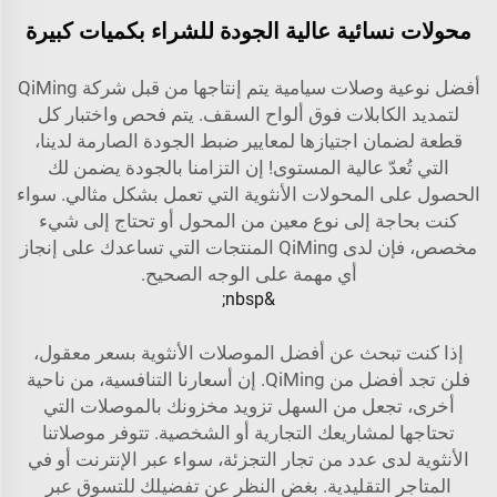
محولات نسائية عالية الجودة للشراء بكميات كبيرة
أفضل نوعية وصلات سيامية يتم إنتاجها من قبل شركة QiMing
لتمديد الكابلات فوق ألواح السقف. يتم فحص واختبار كل
قطعة لضمان اجتيازها لمعايير ضبط الجودة الصارمة لدينا،
التي تُعدّ عالية المستوى! إن التزامنا بالجودة يضمن لك
الحصول على المحولات الأنثوية التي تعمل بشكل مثالي. سواء
كنت بحاجة إلى نوع معين من المحول أو تحتاج إلى شيء
مخصص، فإن لدى QiMing المنتجات التي تساعدك على إنجاز
أي مهمة على الوجه الصحيح.
&nbsp;
إذا كنت تبحث عن أفضل الموصلات الأنثوية بسعر معقول،
فلن تجد أفضل من QiMing. إن أسعارنا التنافسية، من ناحية
أخرى، تجعل من السهل تزويد مخزونك بالموصلات التي
تحتاجها لمشاريعك التجارية أو الشخصية. تتوفر موصلاتنا
الأنثوية لدى عدد من تجار التجزئة، سواء عبر الإنترنت أو في
المتاجر التقليدية. بغض النظر عن تفضيلك للتسوق عبر