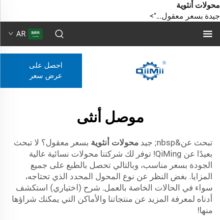
محولات أنثوية
جيدة بسعر معقول...">
AR
احصل على
عرض سعر
موصل أنثى
تبحث عن&nbsp; جيد
محولات أنثوية
بسعر معقول؟ لا تبحث
بعيدًا عن QiMing! توفر لك شركتنا محولات نسائية عالية
الجودة بسعر مناسب، وبالتالي تحصل بالطبع على جميع
المزايا. بغض النظر عن نوع المحول المحدد الذي تحتاجه،
سواء في الحالات الخاصة بالعمل. شرح (اختياري) استكشف
أدناه لمعرفة المزيد عن منتجاتنا والأماكن التي يمكنك شراؤها
منها!