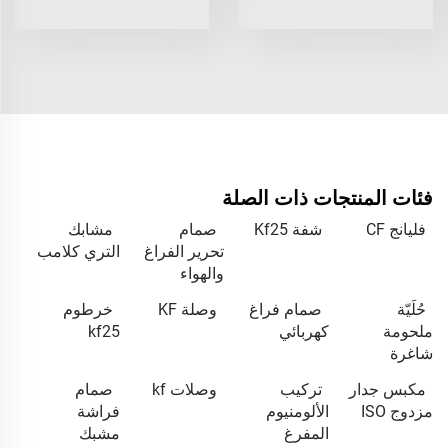
فئات المنتجات ذات الصلة
فليانج CF
شفة Kf25
صمام
مشابك
تحرير الفراغ
التري كلامب
والهواء
حُلَيّة
صمام فراغ
وصلة KF
خرطوم
ملحومة
كهربائي
kf25
شاغرة
مكبس جدار
تركيب
وصلات kf
صمام
مزدوج ISO
الألومنيوم
فراشة
المفرغ
مشبك