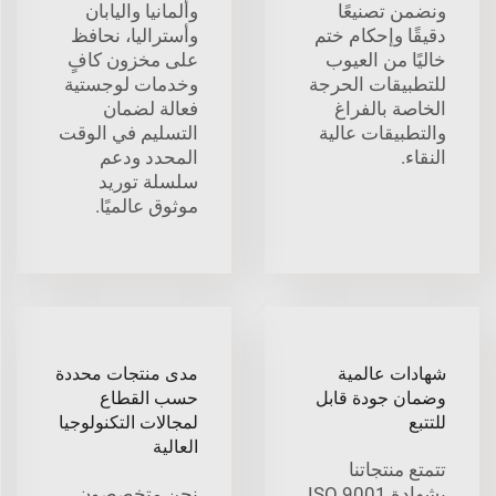
ونضمن تصنيعًا
وألمانيا واليابان
دقيقًا وإحكام ختم
وأستراليا، نحافظ
خاليًا من العيوب
على مخزون كافٍ
للتطبيقات الحرجة
وخدمات لوجستية
الخاصة بالفراغ
فعالة لضمان
والتطبيقات عالية
التسليم في الوقت
النقاء.
المحدد ودعم
سلسلة توريد
موثوق عالميًا.
شهادات عالمية
مدى منتجات محددة
وضمان جودة قابل
حسب القطاع
للتتبع
لمجالات التكنولوجيا
العالية
تتمتع منتجاتنا
بشهادة ISO 9001
نحن متخصصون