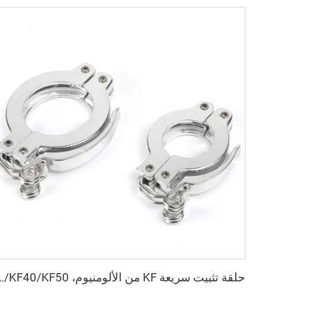
حلقة تثبيت سريعة KF من الألومنيوم، KF16/KF25/KF40/KF50، وصلات فراغي