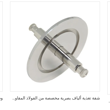
شفة تغذية ألياف بصرية مخصصة من الفولاذ المقاوم للصدأ SS304/SS316L، توصيل أنثى KF25/40، تركيب فراغ NW25/40
قابلة للدوران، من الفولاذ المقاوم للصدأ SS304 وSS316L، تجهيزات بثقوب عابرة، شفة 1/2"-10"