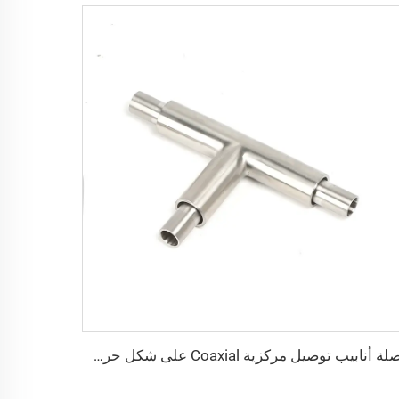
وصلة أنابيب توصيل مركزية Coaxial على شكل حرف T فائقة النقاء من الفولاذ المقاوم للصدأ SS316L، وصلة توصيل مركزية Coaxial من الفولاذ المقاوم للصدأ، أنابيب عالية الجودة فائقة النقاء (UHP) بنهايات BA/EP