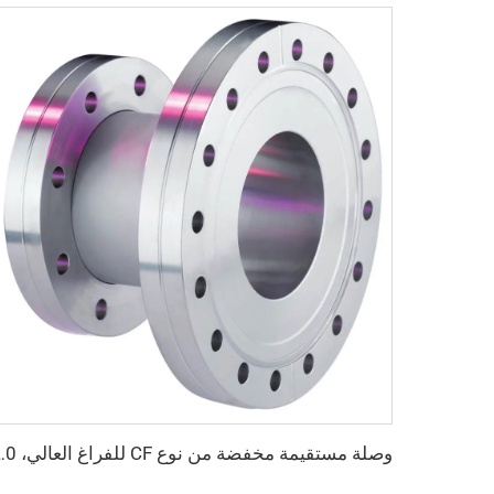
وصلة مستقيمة مخفضة من نوع CF للفراغ العالي، CF35xCF36-CF160xCF100، ثابتة و