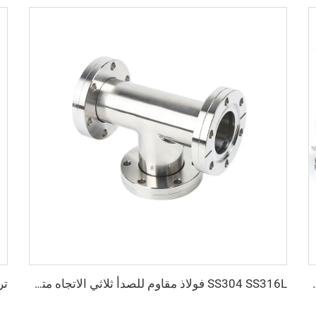
ة NW25/NW40، شفاه مشبك عالي الجودة للصناعات شبه الموصلة
SS304 SS316L فولاذ مقاوم للصدأ ثلاثي الاتجاه متساوي الشُعب من نوع CF قابل للدوران CF16-CF100 فراغ عالي بثقوب عابرة 3/4"-4" تركيبة شفة عالية الجودة قابلة للدوران/ثابتة محول على شكل حرف T ثلاثي الاتجاه