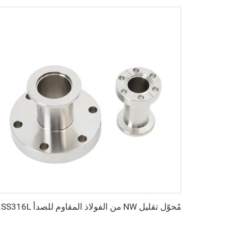
مُحوّل تقليل NW من الف