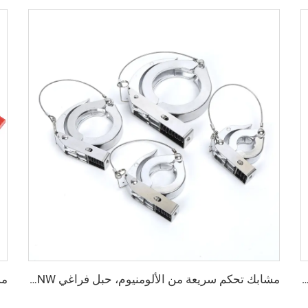
ولاذ المقاوم للصدأ SS304/SS316L، وصلات مواسير فراغية، مخفض شفة من CF إلى KF لتطبيقات أشباه الموصلات
مشابك تحكم سريعة من الألومنيوم، حبل فراغي KF/NW مع إزالة تعمل بالزنبرك، تجهيزات مواسير KF16-KF50، مشابك تحكم سريعة عالية الجودة NW16/NW25/NW40/NW50