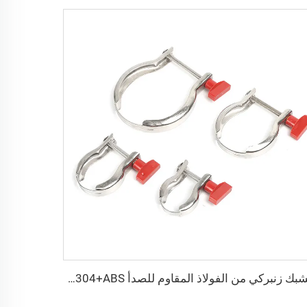
مشبك زنبركي من الفولاذ المقاوم للصدأ KF SS304+ABS مع صمولة بلاستيكية، تجهيزات فراغية NW25/NW40، مشبك زنبركي عالي الجودة من الفولاذ المقاوم للصدأ من KF16 إلى KF50