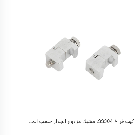
تركيب فراغ SS304، مشبك مزدوج الجدار حسب المعيار ISO، SS304/ألمنيوم، شفة تثبيت عالية الجودة من الفولاذ المقاوم للصدأ M10