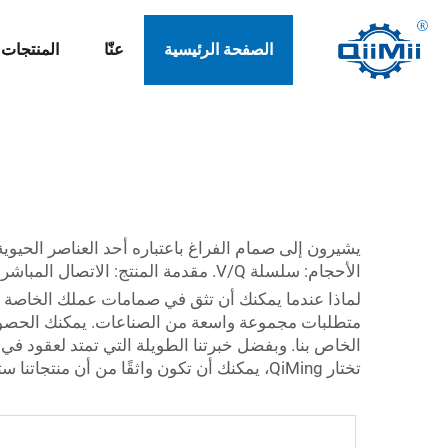
الصفحة الرئيسية
عنّا
المنتجات
يشيرون إلى صمام الفراغ باعتباره أحد العناصر الحيو
الأحجام: سلسلة V/Q. مقدمة المنتج: الاتصال المباشر بين قناتين مستقيمتين يتم تشغيلهما معًا تحت تحكم الصمامات.
لماذا عندما يمكنك أن تثق في صمامات عملك الخاصة ب
الخاص بنا. وبفضل خبرتنا الطويلة التي تمتد لعقود ف
تختار QiMing، يمكنك أن تكون واثقًا من أن منتجاتنا ستعزز الإنتاجية في تصنيعك.