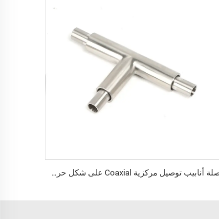
وصلة أنابيب توصيل مركزية Coaxial على شكل حرف T فائقة النقاء من الفولاذ المقاوم للصدأ SS316L، وصلة توصيل مركزية Coaxial من الفولاذ المقاوم للصدأ، أنابيب عالية الجودة فائقة النقاء (UHP) بنهايات BA/EP