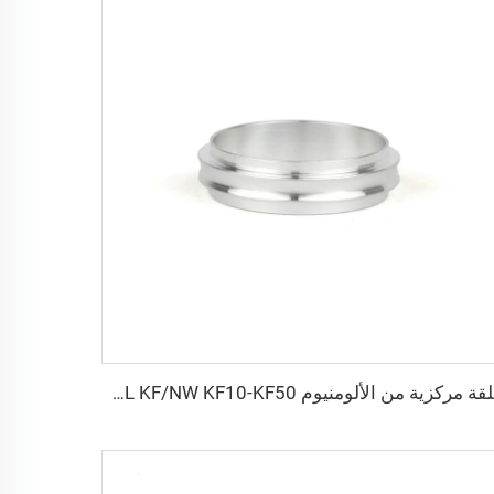
حلقة مركزية من الألومنيوم SS304/SS316L KF/NW KF10-KF50، تركيبات فراغية عالية الجودة من الفولاذ المقاوم للصدأ NW10-NW50 للصناعات شبه الموصلة