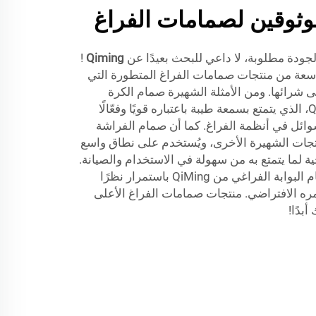
وثوقين لصمامات الفراغ
جودة مطلوبة، لا داعي للبحث بعيدًا عن
Qiming
!
واسعة من منتجات صمامات الفراغ المتطورة التي
 شرائها. ومن الأمثلة الشهيرة صمام الكرة
الفراغي لشركة المضخات Qiming، الذي يتمتع بسمعة طيبة باعتباره قويًا وفعّالًا
وائل في أنظمة الفراغ. كما أن صمام الفراشة
Qi يعد من المنتجات الشهيرة الأخرى، ويُستخدم على نطاق واسع
ة لما يتمتع به من سهولة في الاستخدام والصيانة.
علاوةً على ذلك، يزداد انتشار صمام البوابة الفراغي من QiMing باستمرار نظرًا
مره الافتراضي. منتجات صمامات الفراغ الأعلى
بدًا!