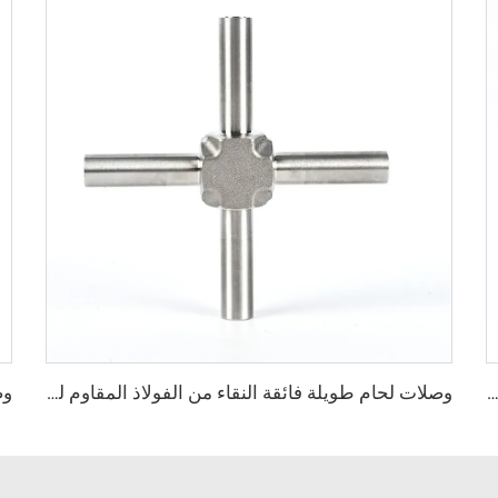
ة مثبتة ببرغي من النوع ISO-F، SS304/SS316L، مقاس ISO63-ISO630، تركيب فراغ من الفولاذ المقاوم للصدأ NW63/NW630، شفاه فراغ عالية الجودة
وصلات لحام طويلة فائقة النقاء من الفولاذ المقاوم للصدأ SS316L، وصلات لحام على شكل صليب لتطبيقات فائقة النقاء، وصلات لحام طويلة من الفولاذ المقاوم للصدأ فائقة النقاء، أنبوب فائق النقاء