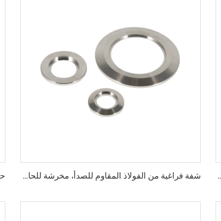
SS وSS316L والألومنيوم والبولي tetrafluoroethylene مكونات الشفة الفراغية، تركيب فارغ عالي الجودة
شفة فراغية من الفولاذ المقاوم للصدأ، مخرشة للحام، من KF16-160، قطر خارجي 12 مم - 57 مم، قطع توصيل أنابيب من الفولاذ SS304 وSS316، من NW16-160، شفة KF، قطر خارجي 1/2"-6"