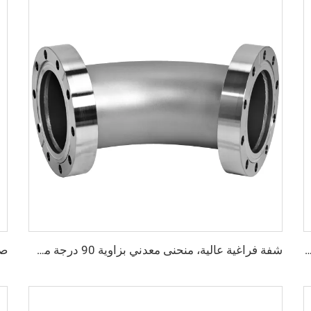
لمقاوم للصدأ SS304، من NW16-NW50، مشبك قابل للقفل من الفولاذ المقاوم للصدأ عالي الجودة KF/NW، من KF16/KF50، وصلة أنابيب فراغية
شفة فراغية عالية، منحنى معدني بزاوية 90 درجة من الفولاذ المقاوم للصدأ SS304 SS316L، نوع CF دوار، شفة CF16-CF100، ذات ثقوب عابرة، وصلات أنابيب 3/4"-4"