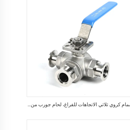
صمام كروي ثلاثي الاتجاهات للفراغ، لحام جورب من الفولاذ المقاوم للصدأ SS304/SS316L، شفة فولاذية ISO63-ISO100، منصة عالية، صمام كروي عالي الجودة ثلاثي الاتجاهات NW63/NW80/NW100