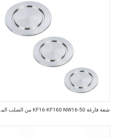
شفة فارغة KF16-KF160 NW16-50 من الصلب المقاوم للصدأ 304