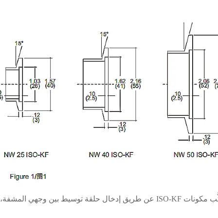
تُركَّب مكونات ISO-KF عن طريق إدخال حلقة توسيط بين وج