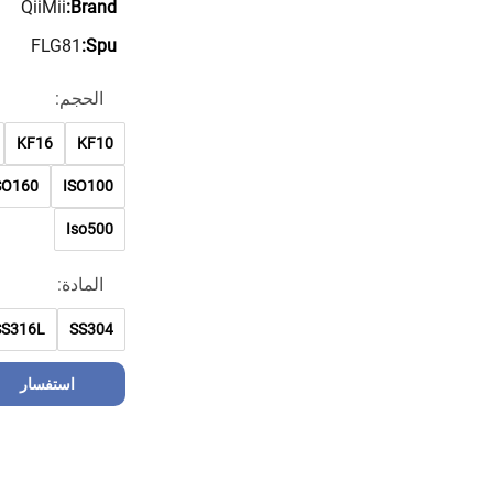
QiiMii
Brand:
FLG81
Spu:
الحجم:
KF16
KF10
SO160
ISO100
Iso500
المادة:
SS316L
SS304
استفسار