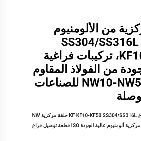
زية من الألومنيوم
SS304/SS316L
KF10-KF50، تركيبات فراغية
جودة من الفولاذ المقاوم
للصدأ NW10-NW50 للصناعات
وصلة
حلقة مركزية فراغ KF KF10-KF50 SS304/SS316L حلقة مركزية NW
زية ألومنيوم عالية الجودة ISO قطعة توصيل فراغ