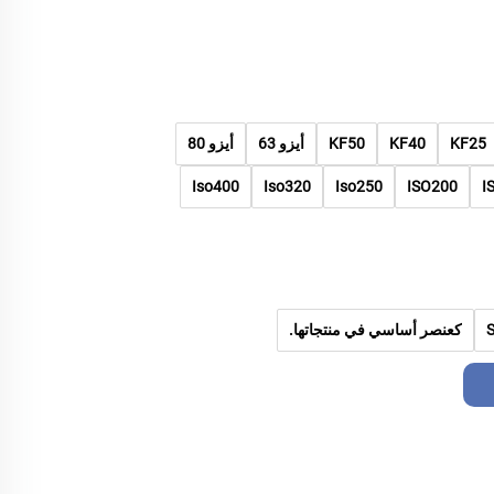
KF25
KF40
KF50
أيزو 63
أيزو 80
Iso400
Iso320
Iso250
ISO200
I
كعنصر أساسي في منتجاتها.