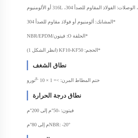
 الفولاذ المقاوم للصدأ 304، 316L أو الألومنيوم
*
المشابك: ألومنيوم أو فولاذ مقاوم للصدأ 304
*
الحلقة O: فيتون/NBR/EPDM
*
الحجم: KF10-KF50 (انظر الشكل 1)
نطاق الشغف
-8
ختم المطاط المرن: >= 1 × 10
تورو
نطاق درجة الحرارة
فيتون: -50°م إلى 200°م
NBR: -20°م إلى 80°م