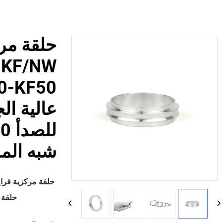
حلقة مرك
 KF/NW
عالية ال
شبه الم
حلقة مرك