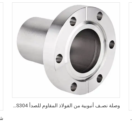
وصلة نصـف أنبوبية من الفولاذ المقاوم للصدأ SS304 وSS316L، ذات خيوط داخلية وثقوب عابرة، CF16-CF250، تجهيزات فراغ عالية ثابتة، شفة 1/2"-10"
، تركيبات مشبك أنبوب فراغي KF16-160، قوية، ختم CNC، NW16-160 مزورة