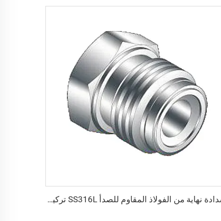
سدادة نهاية من الفولاذ المقاوم للصدأ SS316L تركيبات QCR ذات الوجه المعدني 1/8"-1" تلدين لامع/تلميع كهربائي