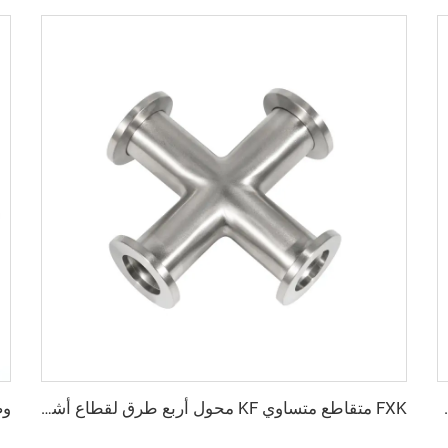
بركي عالي الجودة من الفولاذ المقاوم للصدأ من KF16 إلى KF50
FXK متقاطع متساوي KF محول أربع طرق لقطاع أشباه الموصلات قطع توصيل فراغية من الفولاذ المقاوم للصدأ SS304/SS316L شفة