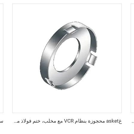
صدأ CF16-CF350، وصلات ثابتة SS304 SS316L، شفاه فراغية ذات ثقوب عابرة/خيوط مترية/خيوط UNC
غasket محجوزة بنظام VCR مع مخلب، ختم فولاذ مقاوم للصدأ، غسالة تثبيت SS316L تركيبات QCR ذات الوجه المعدني 1/8"-1" تلدين لامع/تلميع كهربائي