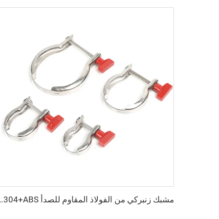
مشبك زنبركي من الفولاذ المقاوم للصدأ KF SS304+ABS مع صمولة بلاستيكية، تجهيزات فراغية NW25/NW40، مشبك زن