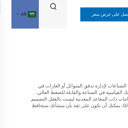
صل على عرض سعر
AR
لصناعات لإدارة تدفق السوائل أو الغازات في
القياسية في الصناعة والقابلة للضغط العالي.
ن الصمامات ذات المقاعد المعدنية ليست بالفعل التصميم
الأصلي، بل يُستخدم المعدن في هذه الصمامات لزيادة المتانة والأداء الأفضل. ومع صمام التحقق ثلاثي المشبك من QiMing، يمكنك أن تكون على ثقة بأن منشأتك ستحافظ