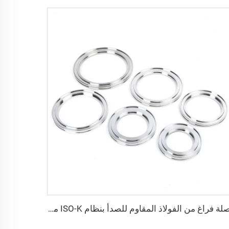
وصلة فراغ من الفولاذ المقاوم للصدأ بنظام ISO-K مع مشبك مخلب، مقاسات ISO63-ISO500، شفة من الفولاذ SS304/SS316L بنظام المشبك للمجال أشباع