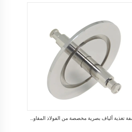
شفة تغذية ألياف بصرية مخصصة من الفولاذ المقاوم للصدأ SS304/SS316L، توصيل أنثى KF25/40، تركيب فراغ NW25/40