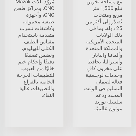
مع مساحة تخزين
مُزوَّد بآلات Mazak
تبلغ 1,500 متر
CNC، ومراكز طحن
مربع ومنتجات
CNC، وأجهزة
تُصدَّر إلى أكثر من
طيفية محمولة،
25 دولة، بما في
وكاشفات تسرب
ذلك الولايات
متقدمة باستخدام
المتحدة الأمريكية
مقياس الطيف
والمملكة المتحدة
الكتلي للهيليوم،
وألمانيا واليابان
ونضمن تصنيعًا
وأستراليا، نحافظ
دقيقًا وإحكام ختم
على مخزون كافٍ
خاليًا من العيوب
وخدمات لوجستية
للتطبيقات الحرجة
فعالة لضمان
الخاصة بالفراغ
التسليم في الوقت
والتطبيقات عالية
المحدد ودعم
النقاء.
سلسلة توريد
موثوق عالميًا.