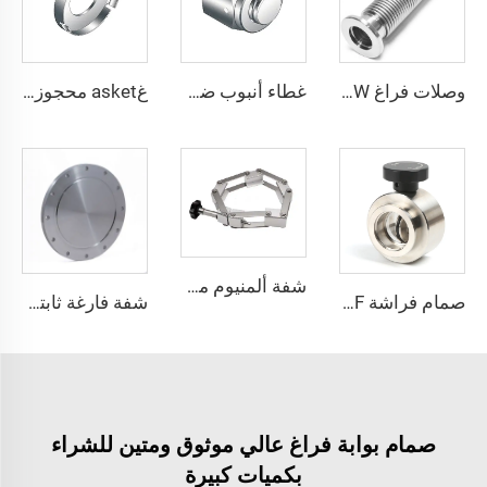
وصلات فراغ KF/NW من الفولاذ المقاوم للصدأ SS304 وSS316L، خرطوم مموج مرن KF16-KF100، أنبوب بيلووز مزور من الفولاذ المقاوم للصدأ، أنبوب لولبي قابل للثني، الطول L يمكن تخصيصه
غطاء أنبوب ضغط من الفولاذ المقاوم للصدأ SS316L توصيل معدني QCR حجم 1/8"-1" تلدين لامع/تلميع كهربائي
غasket محجوزة بنظام VCR مع مخلب، ختم فولاذ مقاوم للصدأ، غسالة تثبيت SS316L تركيبات QCR ذات الوجه المعدني 1/8"-1" تلدين لامع/تلميع كهربائي
شفة ألمنيوم مزورة بسلسلة مشابك NW80/100/160/200 مشبك فراغ عالي الجودة شفة أنابيب متكتلة KF80/KF100/KF160/KF200
صمام فراشة KF مع عجلة يدوية KF25/KF40/KF50 SS304 SS316L صمام دوار للفراغ مع لوحة مغلقة بختم FKM من الفولاذ المقاوم للصدأ، التحكم في التدفق عبر تعديل NW25/NW40/NW50
شفة فارغة ثابتة مثبتة ببرغي من النوع ISO-F، SS304/SS316L، مقاس ISO63-ISO630، تركيب فراغ من الفولاذ المقاوم للصدأ NW63/NW630، شفاه فراغ عالية الجودة
صمام بوابة فراغ عالي موثوق ومتين للشراء
بكميات كبيرة