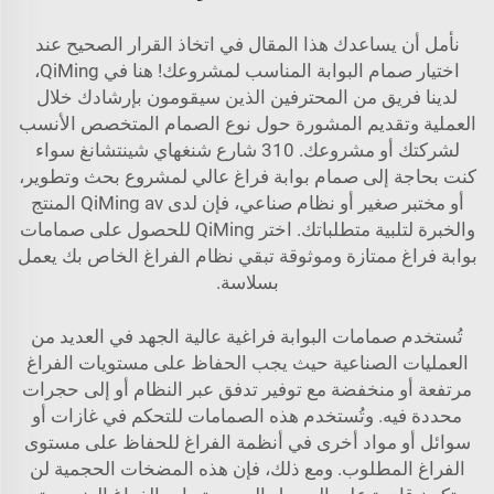
نأمل أن يساعدك هذا المقال في اتخاذ القرار الصحيح عند
اختيار صمام البوابة المناسب لمشروعك! هنا في QiMing،
لدينا فريق من المحترفين الذين سيقومون بإرشادك خلال
العملية وتقديم المشورة حول نوع الصمام المتخصص الأنسب
لشركتك أو مشروعك. 310 شارع شنغهاي شينتشانغ سواء
كنت بحاجة إلى صمام بوابة فراغ عالي لمشروع بحث وتطوير،
أو مختبر صغير أو نظام صناعي، فإن لدى QiMing av المنتج
والخبرة لتلبية متطلباتك. اختر QiMing للحصول على صمامات
بوابة فراغ ممتازة وموثوقة تبقي نظام الفراغ الخاص بك يعمل
بسلاسة.
تُستخدم صمامات البوابة فراغية عالية الجهد في العديد من
العمليات الصناعية حيث يجب الحفاظ على مستويات الفراغ
مرتفعة أو منخفضة مع توفير تدفق عبر النظام أو إلى حجرات
محددة فيه. وتُستخدم هذه الصمامات للتحكم في غازات أو
سوائل أو مواد أخرى في أنظمة الفراغ للحفاظ على مستوى
الفراغ المطلوب. ومع ذلك، فإن هذه المضخات الحجمية لن