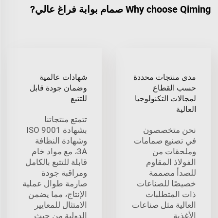
Why choose Qiming صمام بوابة فراغ عالي?
مدى منتجات محددة
شهادات عالمية
حسب القطاع
وضمان جودة قابل
لمجالات التكنولوجيا
للتتبع
العالية
تتمتع منتجاتنا
نحن متخصصون
بشهادة ISO 9001
في تصنيع صمامات
وشهادة النظافة
وملحقات من
3A، مع مواد خام
الفولاذ المقاوم
قابلة للتتبع بالكامل
للصدأ مصممة
ومراقبة جودة
خصيصًا للصناعات
صارمة طوال عملية
ذات المتطلبات
الإنتاج، مما يضمن
العالية مثل صناعات
الامتثال للمعايير
الأغذية
الدولية من حيث