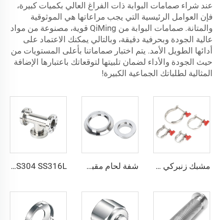
عند شراء صمامات البوابة ذات الفراغ العالي بكميات كبيرة،
فإن العوامل الرئيسية التي يجب مراعاتها هي الموثوقية
والمتانة. صمامات البوابة من QiMing قوية، مصنوعة من مواد
عالية الجودة وبحرفية دقيقة، وبالتالي يمكنك الاعتماد على
أدائها الطويل الأمد. يتم اختبار صماماتنا بأعلى المستويات من
حيث الجودة والأداء لضمان تلبيتها لتوقعاتك باعتبارها الإضافة
المثالية لطلباتك الجماعية الكبيرة!
مشبك زنبركي من الفولاذ المقاوم للصدأ KF SS304+ABS مع صمولة بلاستيكية، تجهيزات فراغية NW25/NW40، مشبك زنبركي عالي الجودة من الفولاذ المقاوم للصدأ من KF16 إلى KF50
شفة لحام مقبس SS304 /316L، شفة سريعة NW/KF، من الفولاذ المقاوم للصدأ KF10-KF63، تركيبات فراغية عالية الجودة NW10-NW63
SS304 SS316L فولاذ مقاوم للصدأ ثلاثي الاتجاه متساوي الشُعب من نوع CF قابل للدوران CF16-CF100 فراغ عالي بثقوب عابرة 3/4"-4" تركيبة شفة عالية الجودة قابلة للدوران/ثابتة محول على شكل حرف T ثلاثي الاتجاه