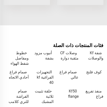
فئات المنتجات ذات الصلة
شفة Kf
وصلات CF
أنبوب مزود
خطوط
والوصلات
مثقبة دوارة
بشفة
ومفاصل
شفط الهواء
كوف فلنج
صمام فراغ
التجهيزات
صمام فراغ
عالي
الفراغية kf
أحادي الاتجاه
40
منفذ تفريغ
Kf50
حلقة تثبيت
صمام
فراغ
flange
ثلاثية
الفراشة
المشبك
للتري كلامب