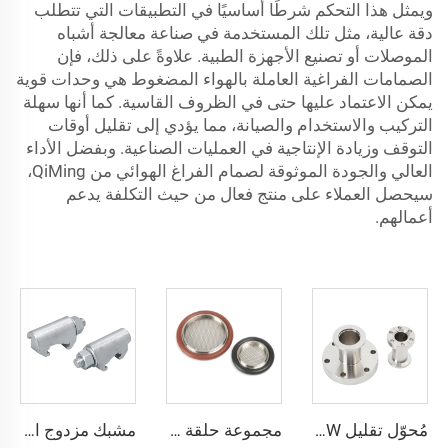
ويمثل هذا التحكم شرطًا أساسيًا في التطبيقات التي تتطلب
دقة عالية، مثل تلك المستخدمة في صناعة معالجة أشباه
الموصلات أو تصنيع الأجهزة الطبية. علاوةً على ذلك، فإن
الصمامات الفراغية العاملة بالهواء المضغوط هي وحدات قوية
يمكن الاعتماد عليها حتى في الظروف القاسية. كما أنها سهلة
التركيب والاستخدام والصيانة، مما يؤدي إلى تقليل أوقات
التوقف وزيادة الإنتاجية في العمليات الصناعية. وبفضل الأداء
العالي والجودة الموثوقة لصمام الفراغ الهوائي من QiMing،
سيحصل العملاء على منتج فعال من حيث التكلفة يدعم
أعمالهم.
مُحوّل تقليل NW من الفولاذ المقاوم للصدأ SS304/SS316L، وصلات مواسير فراغية، مخفض شفة من CF إلى KF لتطبيقات أشباه الموصلات
مجموعة حلقة توسيط مع شبكة، شفة ISO-KF من الفولاذ المقاوم للصدأ، ختم دوارة فراغية (FKM/NBR/EDM)، تجهيزات KF16/KF25/KF40/KF50
مشبك مزدوج الكفاف مطلٍ بالكروم والزنك حسب المعيار ISO بمقاس M10، قطعة توصيل فراغية عالية الجودة، مشبك مطلي بالزنك لقطاع أشباه الموصلات