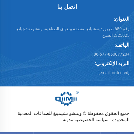
اتصل بنا
العنوان:
رقم 659 طريق دينغشيانغ، منطقة بينغهاي الصناعية، ونتشو، تشجيانغ،
325025، الصين
الهاتف:
+86-577-86007720
البريد الإلكتروني:
[email protected]
جميع الحقوق محفوظة © وينتشو تشيمينغ للصناعات المعدنية
المحدودة -
سياسة الخصوصية
-
مدونة