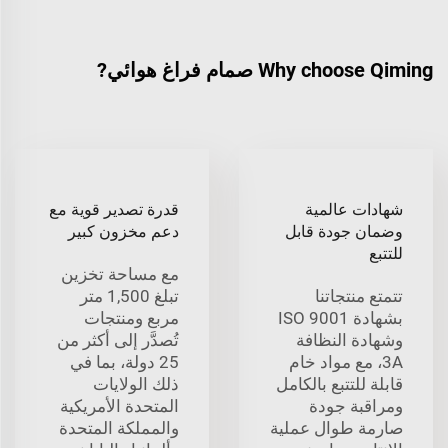
Why choose Qiming صمام فراغ هوائي?
شهادات عالمية
قدرة تصدير قوية مع
وضمان جودة قابل
دعم مخزون كبير
للتتبع
مع مساحة تخزين
تتمتع منتجاتنا
تبلغ 1,500 متر
بشهادة ISO 9001
مربع ومنتجات
وشهادة النظافة
تُصدَّر إلى أكثر من
3A، مع مواد خام
25 دولة، بما في
قابلة للتتبع بالكامل
ذلك الولايات
ومراقبة جودة
المتحدة الأمريكية
صارمة طوال عملية
والمملكة المتحدة