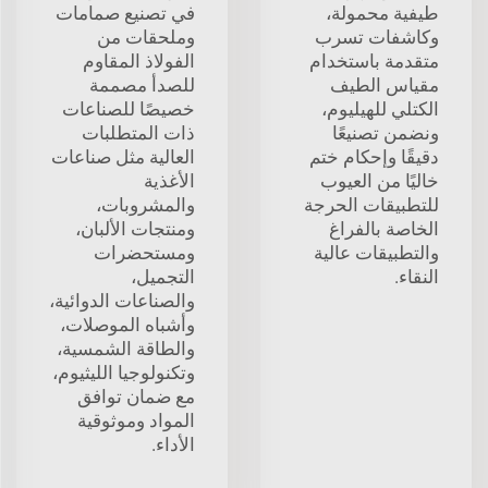
طيفية محمولة،
في تصنيع صمامات
وكاشفات تسرب
وملحقات من
متقدمة باستخدام
الفولاذ المقاوم
مقياس الطيف
للصدأ مصممة
الكتلي للهيليوم،
خصيصًا للصناعات
ونضمن تصنيعًا
ذات المتطلبات
دقيقًا وإحكام ختم
العالية مثل صناعات
خاليًا من العيوب
الأغذية
للتطبيقات الحرجة
والمشروبات،
الخاصة بالفراغ
ومنتجات الألبان،
والتطبيقات عالية
ومستحضرات
النقاء.
التجميل،
والصناعات الدوائية،
وأشباه الموصلات،
والطاقة الشمسية،
وتكنولوجيا الليثيوم،
مع ضمان توافق
المواد وموثوقية
الأداء.