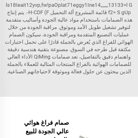
ls18Ieait12yvp,fw!paOplat71eggy1Ine14,,,,,,,,13133=l G
f2= S gUp قائمة المشروع آلة التحميل H-CDF (F-. يتم إنتاج
هذه الصمامات باستخدام مواد عالية الجودة وأساليب متقدمة
لتوفير تشغيل طويل الأمد وموثوق. مراقبة الجودة من خلال
عمليات التصنيع المتقدمة ومراقبة الجودة، سيكون الصمام
الهوائي للفراغ الذي يُعرض بالجملة قادرًا على تحمل اختبارات
مكثفة قبل طرحه في السوق. مصنوعة بتقنية هندسية دقيقة
واهتمام دقيق بالتفاصيل، تعد صمامات QiMing الأداء العالي
للصمامات الهوائية بالفراغ المنتجات المثالية للعملاء بالجملة
الذين يبحثون عن حلول فعالة وموثوقة لاحتياجاتهم الصناعية.
صمام فراغ هوائي
عالي الجودة للبيع