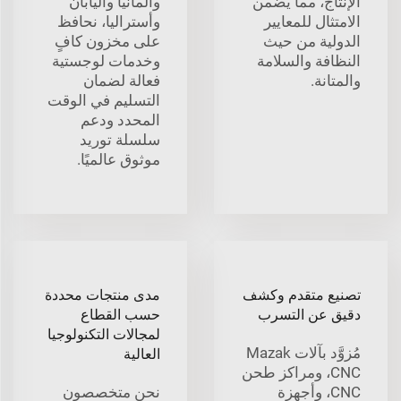
الإنتاج، مما يضمن
وألمانيا واليابان
الامتثال للمعايير
وأستراليا، نحافظ
الدولية من حيث
على مخزون كافٍ
النظافة والسلامة
وخدمات لوجستية
والمتانة.
فعالة لضمان
التسليم في الوقت
المحدد ودعم
سلسلة توريد
موثوق عالميًا.
تصنيع متقدم وكشف
مدى منتجات محددة
دقيق عن التسرب
حسب القطاع
لمجالات التكنولوجيا
مُزوَّد بآلات Mazak
العالية
CNC، ومراكز طحن
CNC، وأجهزة
نحن متخصصون