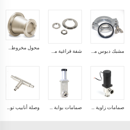
محول مخروطي ISO-K مع وصلة لحام، شفة تفريغ ISO80xISO63-ISO100xISO80 من الفولاذ المقاوم للصدأ SS304/SS316L، وصلة تفريغ عالية الجودة
مشبك دبوس مفرد مع حلقة مركزية وخاتم O (FKM/NBR/EPDM)، قطر NW25/NW40، مشبك تجهيز فراغي من الألومنيوم للصناعات شبه الموصلة KF16/KF25/KF40/KF50
شفة فراغية من الفولاذ المقاوم للصدأ، مخرشة للحام، من KF16-160، قطر خارجي 12 مم - 57 مم، قطع توصيل أنابيب من الفولاذ SS304 وSS316، من NW16-160، شفة KF، قطر خارجي 1/2"-6"
صمامات زاوية كهرومغناطيسية SS304 SS316L جسم من الفولاذ المقاوم للصدأ للفراغ NW16-50 تركيب KF16/25/40/50 غاز كهربائي بزاوية 90 درجة من النوع L
صمامات بوابة هوائية صغيرة UHV ذات عمل مزدوج مع فلنج CF من الفولاذ المقاوم للصدأ SS304 صمامات فراغ CF35/CF50 تشغيل سلس
وصلة أنابيب توصيل مركزية Coaxial على شكل حرف T فائقة النقاء من الفولاذ المقاوم للصدأ SS316L، وصلة توصيل مركزية Coaxial من الفولاذ المقاوم للصدأ، أنابيب عالية الجودة فائقة النقاء (UHP) بنهايات BA/EP