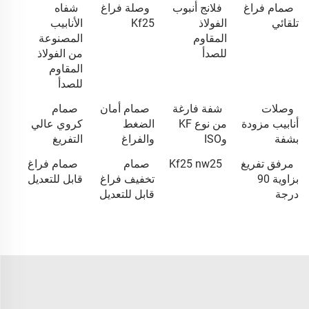
صمام فراغ
فلانج أنبوب
وصلة فراغ
شفاه
تلقائي
الفولاذ
Kf25
الأنابيب
المقاوم
المصنوعة
للصدأ
من الفولاذ
المقاوم
للصدأ
وصلات
شفة فارغة
صمام أمان
صمام
أنابيب مزودة
من نوع KF
الضغط
كروي عالي
بشفة
وISO
والفراغ
التفريغ
مرفق تفريغ
Kf25 nw25
صمام
صمام فراغ
بزاوية 90
تخفيف فراغ
قابل للتعديل
درجة
قابل للتعديل