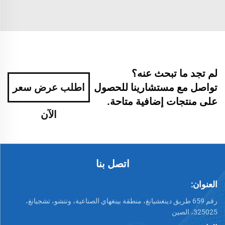
لم تجد ما تبحث عنه؟
تواصل مع مستشارينا للحصول
اطلب عرض سعر
على منتجات إضافية متاحة.
الآن
اتصل بنا
العنوان:
رقم 659 طريق دينغشيانغ، منطقة بينغهاي الصناعية، ونتشو، تشجيانغ،
325025، الصين