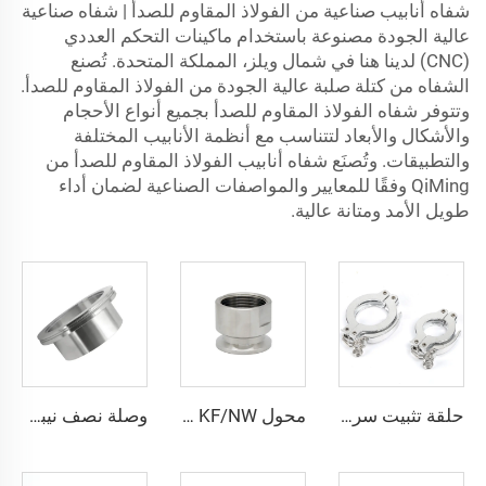
شفاه أنابيب صناعية من الفولاذ المقاوم للصدأ | شفاه صناعية
عالية الجودة مصنوعة باستخدام ماكينات التحكم العددي
(CNC) لدينا هنا في شمال ويلز، المملكة المتحدة. تُصنع
الشفاه من كتلة صلبة عالية الجودة من الفولاذ المقاوم للصدأ.
وتتوفر شفاه الفولاذ المقاوم للصدأ بجميع أنواع الأحجام
والأشكال والأبعاد لتتناسب مع أنظمة الأنابيب المختلفة
والتطبيقات. وتُصنَع شفاه أنابيب الفولاذ المقاوم للصدأ من
QiMing وفقًا للمعايير والمواصفات الصناعية لضمان أداء
طويل الأمد ومتانة عالية.
حلقة تثبيت سريعة KF من الألومنيوم، KF16/KF25/KF40/KF50، وصلات فراغية NW25/NW40، شفاه مشبك عالي الجودة للصناعات شبه الموصلة
محول KF/NW أنثوي من الفولاذ المقاوم للصدأ، قطع توصيل حلقات فراغية، خيط PT/NPT، من KF16 إلى KF50 و1/8"-2"
وصلة نصف نيبل حسب نظام ISO-K، من الفولاذ المقاوم للصدأ SS304/SS316L، شفة توصيل ناعمة بنظام المشبك للحام في أنظمة الفراغ، نيبل عالي الجودة، مقاسات ISO63-500، L=30/100 مم