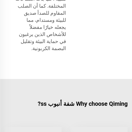
المختلفة. كما أن الصلب
المقاوم للصدأ صديق
للبيئة ومستدام، مما
يجعله خيارًا مفضلاً
للأشخاص الذين يرغبون
في حماية البيئة وتقليل
البصمة الكربونية.
Why choose Qiming شفة أنبوب ss?