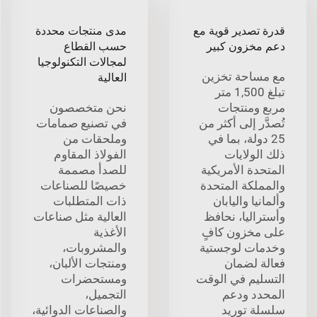
قدرة تصدير قوية مع
مدى منتجات محددة
دعم مخزون كبير
حسب القطاع
لمجالات التكنولوجيا
مع مساحة تخزين
العالية
تبلغ 1,500 متر
مربع ومنتجات
نحن متخصصون
تُصدَّر إلى أكثر من
في تصنيع صمامات
25 دولة، بما في
وملحقات من
ذلك الولايات
الفولاذ المقاوم
المتحدة الأمريكية
للصدأ مصممة
والمملكة المتحدة
خصيصًا للصناعات
وألمانيا واليابان
ذات المتطلبات
وأستراليا، نحافظ
العالية مثل صناعات
على مخزون كافٍ
الأغذية
وخدمات لوجستية
والمشروبات،
فعالة لضمان
ومنتجات الألبان،
التسليم في الوقت
ومستحضرات
المحدد ودعم
التجميل،
سلسلة توريد
والصناعات الدوائية،