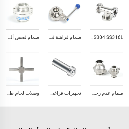
SS304 SS316L فولاذ مقاوم للصدأ ثلاثي الاتجاه متساوي الشُعب من نوع CF قابل للدوران CF16-CF100 فراغ عالي بثقوب عابرة 3/4"-4" تركيبة شفة عالية الجودة قابلة للدوران/ثابتة محول على شكل حرف T ثلاثي الاتجاه
صمام فراشة فراغي من الفولاذ المقاوم للصدأ SS304 وSS316L مع ختم FKM، نوع KF25/KF40/KF50 مع شفة، مشغل يدوي أو كهربائي، مقاس NW25/40
صمام فحص ألومنيوم KF مع شفط صمام فحص بشفاعات NW25/NW40، جسم غير عكسي KF25/KF40 مع ختم FKM
صمام عدم رجوع KF من الفولاذ المقاوم للصدأ SS304/SS316، أحادي الاتجاه NW16-50، صمام فراغ غير عائد KF16-KF50، من الفولاذ المقاوم للصدأ مع لوحة PTFE، تشغيل يدوي بدون ضغط للغاز
تجهيزات فراغية من الفولاذ المقاوم للصدأ SS316L بنقاء عالي جدًا وتدفق عالٍ وغدة طويلة، تجهيزات QCR BA/EP
وصلات لحام طويلة فائقة النقاء من الفولاذ المقاوم للصدأ SS316L، وصلات لحام على شكل صليب لتطبيقات فائقة النقاء، وصلات لحام طويلة من الفولاذ المقاوم للصدأ فائقة النقاء، أنبوب فائق النقاء