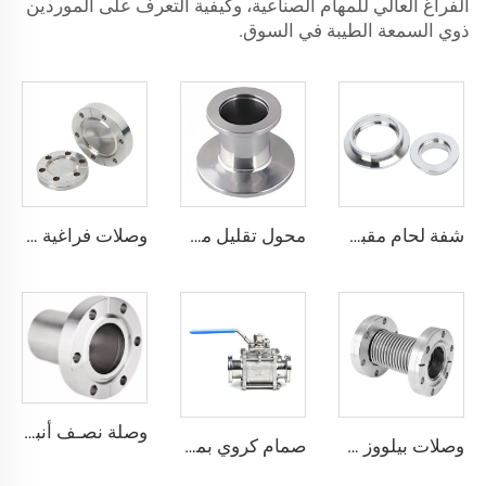
الفراغ العالي للمهام الصناعية، وكيفية التعرف على الموردين
ذوي السمعة الطيبة في السوق.
شفة لحام مقبس SS304 /316L، شفة سريعة NW/KF، من الفولاذ المقاوم للصدأ KF10-KF63، تركيبات فراغية عالية الجودة NW10-NW63
محول تقليل مستقيم من الفولاذ المقاوم للصدأ KF، محول مركزي مستقيم للصناعات شبه الموصلة من الفولاذ SS304 وSS316L، قطعة تجهيز أنابيب فراغية عالية
وصلات فراغية من الفولاذ المقاوم للصدأ CF16-CF350، وصلات ثابتة SS304 SS316L، شفاه فراغية ذات ثقوب عابرة/خيوط مترية/خيوط UNC
وصلة نصـف أنبوبية من الفولاذ المقاوم للصدأ SS304 وSS316L، ذات خيوط داخلية وثقوب عابرة، CF16-CF250، تجهيزات فراغ عالية ثابتة، شفة 1/2"-10"
وصلات بيلووز CF من الفولاذ المقاوم للصدأ SUS304 وSUS316L مزورة، أنبوب مرن CF16/CF35/CF63، خرطوم بيلووز مرن للفراغ العالي، وصلة شفة ثابتة أو قابلة للدوران
صمام كروي بمقود للفراغ حسب معيار ISO-K، من الفولاذ المقاوم للصدأ SS304 وSS316L، صمام كروي ثلاثي القطع قطره NW63/NW80/NW100، بمنصة ISO63-ISO100