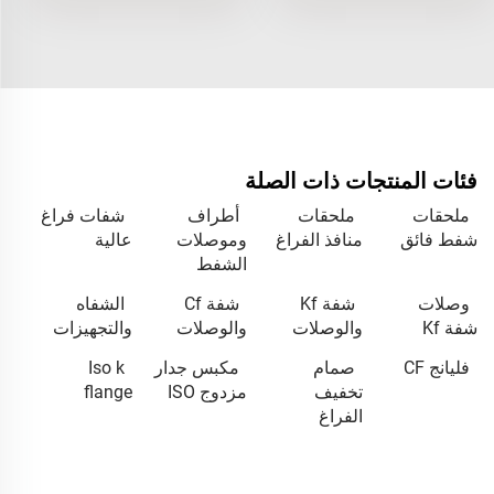
فئات المنتجات ذات الصلة
ملحقات
ملحقات
أطراف
شفات فراغ
شفط فائق
منافذ الفراغ
وموصلات
عالية
الشفط
وصلات
شفة Kf
شفة Cf
الشفاه
شفة Kf
والوصلات
والوصلات
والتجهيزات
فليانج CF
صمام
مكبس جدار
Iso k
تخفيف
مزدوج ISO
flange
الفراغ