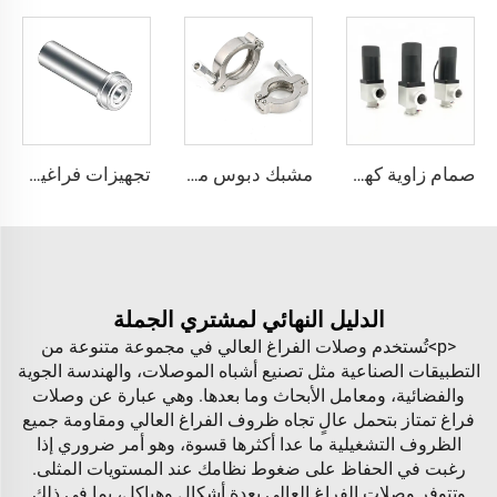
صمام زاوية كهرومغناطيسي جسم ألومنيوم زاوية 90 درجة نوع L فراغ عالي تركيب KF16/KF25/KF40/KF50 NW25/NW40 صمام زاوية
مشبك دبوس مزدوج SS304 KF مشبك دبوس مزدوج فراغي تركيب فراغ من الفولاذ المقاوم للصدأ KF/NW لأشباه الموصلات
تجهيزات فراغية من الفولاذ المقاوم للصدأ SS316L بنقاء عالي جدًا وتدفق عالٍ وغدة طويلة، تجهيزات QCR BA/EP
الدليل النهائي لمشتري الجملة
<p>تُستخدم وصلات الفراغ العالي في مجموعة متنوعة من
التطبيقات الصناعية مثل تصنيع أشباه الموصلات، والهندسة الجوية
والفضائية، ومعامل الأبحاث وما بعدها. وهي عبارة عن وصلات
فراغ تمتاز بتحمل عالٍ تجاه ظروف الفراغ العالي ومقاومة جميع
الظروف التشغيلية ما عدا أكثرها قسوة، وهو أمر ضروري إذا
رغبت في الحفاظ على ضغوط نظامك عند المستويات المثلى.
وتتوفر وصلات الفراغ العالي بعدة أشكال وهياكل، بما في ذلك