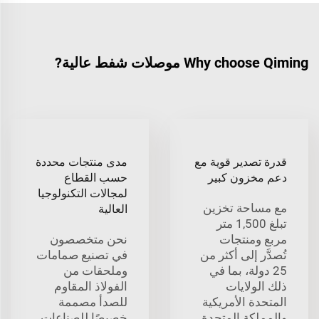
Why choose Qiming موصلات شفط عالية?
قدرة تصدير قوية مع
مدى منتجات محددة
دعم مخزون كبير
حسب القطاع
لمجالات التكنولوجيا
مع مساحة تخزين
العالية
تبلغ 1,500 متر
مربع ومنتجات
نحن متخصصون
تُصدَّر إلى أكثر من
في تصنيع صمامات
25 دولة، بما في
وملحقات من
ذلك الولايات
الفولاذ المقاوم
المتحدة الأمريكية
للصدأ مصممة
والمملكة المتحدة
خصيصًا للصناعات