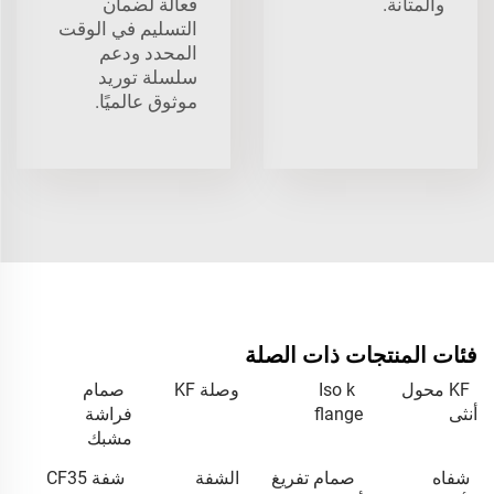
والمتانة.
فعالة لضمان
التسليم في الوقت
المحدد ودعم
سلسلة توريد
موثوق عالميًا.
فئات المنتجات ذات الصلة
KF محول
Iso k
وصلة KF
صمام
أنثى
flange
فراشة
مشبك
شفاه
صمام تفريغ
الشفة
شفة CF35