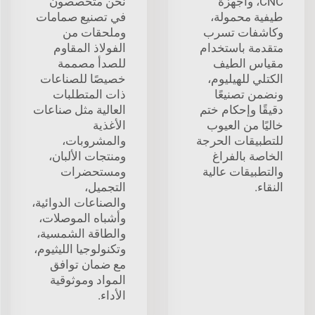
CNC، وأجهزة
نحن متخصصون
طيفية محمولة،
في تصنيع صمامات
وكاشفات تسرب
وملحقات من
متقدمة باستخدام
الفولاذ المقاوم
مقياس الطيف
للصدأ مصممة
الكتلي للهيليوم،
خصيصًا للصناعات
ونضمن تصنيعًا
ذات المتطلبات
دقيقًا وإحكام ختم
العالية مثل صناعات
خاليًا من العيوب
الأغذية
للتطبيقات الحرجة
والمشروبات،
الخاصة بالفراغ
ومنتجات الألبان،
والتطبيقات عالية
ومستحضرات
النقاء.
التجميل،
والصناعات الدوائية،
وأشباه الموصلات،
والطاقة الشمسية،
وتكنولوجيا الليثيوم،
مع ضمان توافق
المواد وموثوقية
الأداء.