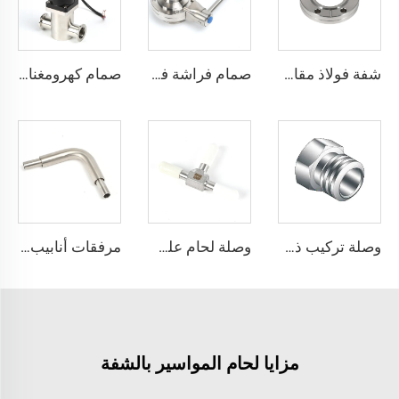
شفة فولاذ مقاوم للصدأ CF بدون ثقوب CF16-CF250 تركيبات فراغ عالي 1/2"-10" SS304 SS316L وصلة أسيبتية بثقوب عابرة/خيط متري/خيط UNC شفة
صمام فراشة فراغي من الفولاذ المقاوم للصدأ SS304 وSS316L مع ختم FKM، نوع KF25/KF40/KF50 مع شفة، مشغل يدوي أو كهربائي، مقاس NW25/40
صمام كهرومغناطيسي يدوي من الفولاذ المقاوم للصدأ SS304/SS316L KF16/KF25/KF40/KF50 للغاز والطاقة الكهربائية، صمام زاوية مستقيمة للفراغ بمقاسات NW16/NW25/NW40/NW50
وصلة تركيب ذكر تدفق عالي من الفولاذ المقاوم للصدأ عالي النقاء SS316L (QCR) بتصميم BA/EP، وصلة تركيب ذات وجه معدني محكم الإغلاق، تدفق عالي الجودة
وصلة لحام على شكل حرف T عالية الجودة لأنابيب فائقة النقاء من الفولاذ المقاوم للصدأ SS316L، وصلة لحام على شكل حرف T طويلة، وصلة لحام أوتوماتيكية مدارية UHP من الفولاذ المقاوم للصدأ
مرفقات أنابيب توصيل مركزية Coaxial عالية الجودة من الفولاذ المقاوم للصدأ SS316L، مرفقات أنابيب توصيل مركزية Coaxial فائقة النقاء (UHP)، أنابيب من الفولاذ المقاوم للصدأ بنهايات BA/EP فائقة النقاء
مزايا لحام المواسير بالشفة