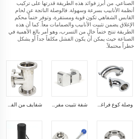
الصناعي. من أبرز فوائد هذه الطريقة قدرتها على تركيب
أنظمة الأنابيب بسرعة وسهولة. فالوصلة الناتجة عن لحام
القابس الشفاهي تكون قوية ومستقرة، وتوفر ختماً محكم
الإغلاق يضمن تثبيت الأنابيب والصمامات معاً. كما أن هذه
الطريقة تنتج ختماً خالٍ من التسرب، وهو أمر بالغ الأهمية في
الصناعة حيث يمكن أن يكون الفشل مكلفاً جداً أو يشكل
خطراً محتملاً.
وصلة كوع فراغية KF بزاوية 90 درجة NW25/NW40 من الفولاذ المقاوم للصدأ، كوعات KF16/KF25/KF40/KF50 من الفولاذ SS304 وSS316L بزاوية 90 درجة
شفة تثبيت مفردة حسب المعيار ISO من الفولاذ المقاوم للصدأ أو الألومنيوم SS304/ألمنيوم، برغي M8/M10/M12، قطعة توصيل لأنابيب الفراغ عالية الجودة
شفايف من الفولاذ المقاوم للصدأ ISO63/ISO80/ISO100/ISO160، وصلة على شكل حرف T متساوية ISO-K، وصلة كبس عالية الجودة من الفولاذ المقاوم للصدأ SS304 وSS316L بمقاس NW80-160