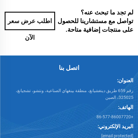
لم تجد ما تبحث عنه؟
تواصل مع مستشارينا للحصول
اطلب عرض سعر
على منتجات إضافية متاحة.
الآن
اتصل بنا
العنوان:
رقم 659 طريق دينغشيانغ، منطقة بينغهاي الصناعية، ونتشو، تشجيانغ،
325025، الصين
الهاتف:
+86-577-86007720
البريد الإلكتروني:
[email protected]