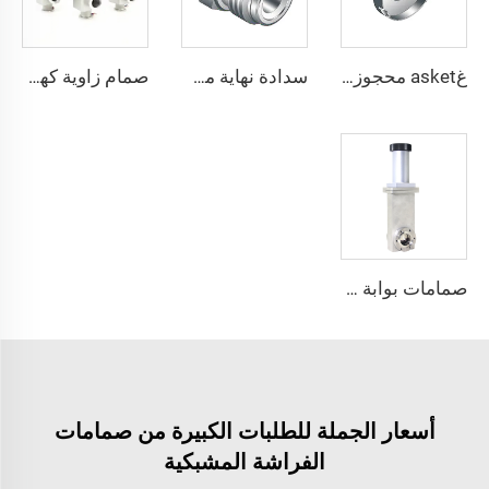
غasket محجوزة بنظام VCR مع مخلب، ختم فولاذ مقاوم للصدأ، غسالة تثبيت SS316L تركيبات QCR ذات الوجه المعدني 1/8"-1" تلدين لامع/تلميع كهربائي
سدادة نهاية من الفولاذ المقاوم للصدأ SS316L تركيبات QCR ذات الوجه المعدني 1/8"-1" تلدين لامع/تلميع كهربائي
صمام زاوية كهرومغناطيسي جسم ألومنيوم زاوية 90 درجة نوع L فراغ عالي تركيب KF16/KF25/KF40/KF50 NW25/NW40 صمام زاوية
صمامات بوابة هوائية صغيرة UHV ذات عمل مزدوج مع فلنج CF من الفولاذ المقاوم للصدأ SS304 صمامات فراغ CF35/CF50 تشغيل سلس
أسعار الجملة للطلبات الكبيرة من صمامات
الفراشة المشبكية