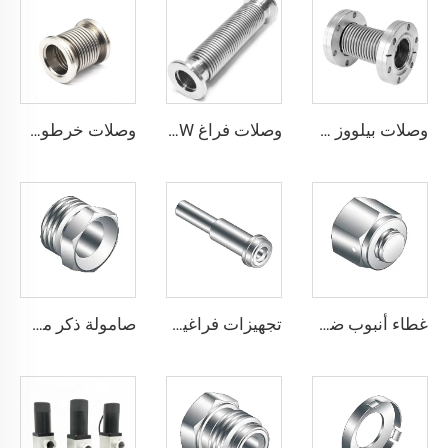
وصلات بيلووز CF من الفولاذ المقاوم للصدأ SUS304 وSUS316L مزورة، أنبوب مرن CF16/CF35/CF63، خرطوم بيلووز مرن للفراغ العالي، وصلة شفة ثابتة أو قابلة للدوران
وصلات فراغ KF/NW من الفولاذ المقاوم للصدأ SS304 وSS316L، خرطوم مموج مرن KF16-KF100، أنبوب بيلووز مزور من الفولاذ المقاوم للصدأ، أنبوب لولبي قابل للثني، الطول L يمكن تخصيصه
وصلات خرطوم مرنة ISO-K من الفولاذ المقاوم للصدأ SS304 وSS316L، بيلووز ISO63-ISO200، وصلات شفاطات قابلة للضغط NW63-200 للفراغ
غطاء أنبوب ضغط من الفولاذ المقاوم للصدأ SS316L توصيل معدني QCR حجم 1/8"-1" تلدين لامع/تلميع كهربائي
تجهيزات فراغية عالية الفولاذ المقاوم للصدأ طويلة وقصيرة مع غدة من النوع QCR-VCR ذات الوجه المعدني 1/8"-1" تلدين لامع/تلميع كهربائي
صامولة ذكر مسامير فولاذ مقاوم للصدأ تركيبات QCR ذات الوجه المعدني 1/8"-1" تلدين لامع/تلميع كهربائي SS316L صامولة ذكر