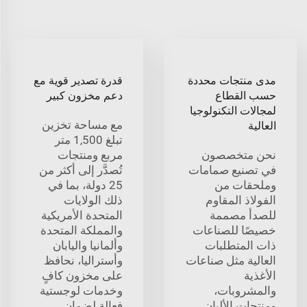
مدى منتجات محددة
قدرة تصدير قوية مع
حسب القطاع
دعم مخزون كبير
لمجالات التكنولوجيا
مع مساحة تخزين
العالية
تبلغ 1,500 متر
نحن متخصصون
مربع ومنتجات
في تصنيع صمامات
تُصدَّر إلى أكثر من
وملحقات من
25 دولة، بما في
الفولاذ المقاوم
ذلك الولايات
للصدأ مصممة
المتحدة الأمريكية
خصيصًا للصناعات
والمملكة المتحدة
ذات المتطلبات
وألمانيا واليابان
العالية مثل صناعات
وأستراليا، نحافظ
الأغذية
على مخزون كافٍ
والمشروبات،
وخدمات لوجستية
ومنتجات الألبان،
فعالة لضمان