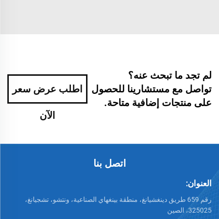
لم تجد ما تبحث عنه؟
تواصل مع مستشارينا للحصول
اطلب عرض سعر
على منتجات إضافية متاحة.
الآن
اتصل بنا
العنوان:
رقم 659 طريق دينغشيانغ، منطقة بينغهاي الصناعية، ونتشو، تشجيانغ،
325025، الصين