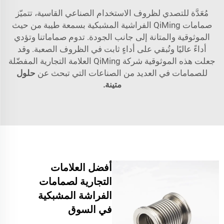
مُعَدَّة للتصدي لظروف الاستخدام الصناعي القاسية، تتميّز
صمامات QiMing الفراشية المشبكية بسمعة طيبة من حيث
الموثوقية والمتانة إلى جانب الجودة. تدوم صماماتنا وتؤدي
أداءً عاليًا وتُبقي على أداءٍ ثابت في الظروف الصعبة. وقد
جعلت هذه الموثوقية شركة QiMing العلامة التجارية المفضّلة
للصمامات في العديد من الصناعات التي تبحث عن
حلول
متينة.
أفضل العلامات
التجارية لصمامات
الفراشة المشبكية
في السوق