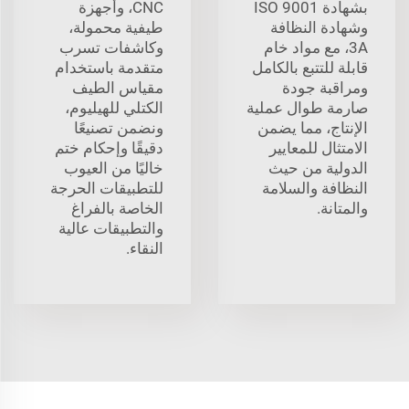
بشهادة ISO 9001
CNC، وأجهزة
وشهادة النظافة
طيفية محمولة،
3A، مع مواد خام
وكاشفات تسرب
قابلة للتتبع بالكامل
متقدمة باستخدام
ومراقبة جودة
مقياس الطيف
صارمة طوال عملية
الكتلي للهيليوم،
الإنتاج، مما يضمن
ونضمن تصنيعًا
الامتثال للمعايير
دقيقًا وإحكام ختم
الدولية من حيث
خاليًا من العيوب
النظافة والسلامة
للتطبيقات الحرجة
والمتانة.
الخاصة بالفراغ
والتطبيقات عالية
النقاء.