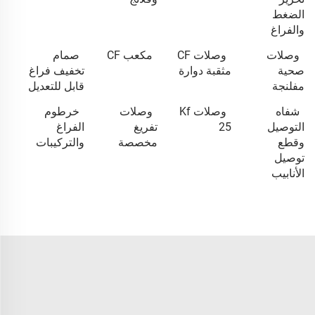
الضغط
والفراغ
وصلات
وصلات CF
مكعب CF
صمام
صحية
مثقبة دوارة
تخفيف فراغ
مفلنجة
قابل للتعديل
شفاه
وصلات Kf
وصلات
خرطوم
التوصيل
25
تفريغ
الفراغ
وقطع
مخصصة
والتركيبات
توصيل
الأنابيب