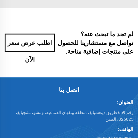
لم تجد ما تبحث عنه؟
تواصل مع مستشارينا للحصول
اطلب عرض سعر
على منتجات إضافية متاحة.
الآن
اتصل بنا
العنوان:
رقم 659 طريق دينغشيانغ، منطقة بينغهاي الصناعية، ونتشو، تشجيانغ،
325025، الصين
الهاتف: