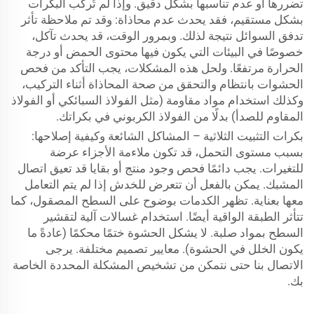
تضررها أو عدم تناسبها بشكل دقيق. وإذا لم تُركَّب البكرات
بشكل مستقيم، فقد يحدث عدم محاذاة: وقد تم ملاحظة تأثر
تدفق السوائل نتيجة لذلك. وبمرور الوقت، قد يحدث تآكل،
خصوصًا في البيئات التي يكون فيها محتوى الحمض أو درجة
الحرارة مرتفعًا. ولحل هذه المشكلات، يجب التأكد من فحص
الحشوات بانتظام والتحقق من صحة المحاذاة أثناء التركيب،
وكذلك استخدام مواد مقاومة (مثل الفولاذ السبائكي أو الفولاذ
المقاوم للصدأ) بدلًا من الفولاذ الكربوني في بكراتك.
بكرات التثبيت الثلاثية – المشاكل الشائعة وكيفية إصلاحها:
بسبب مستوى التحمل، قد تكون ملاءمة الأجزاء عرضة
للتغيرات. يجب دائمًا فحص وجود منتج أو بقايا قد تعيق اتصال
المشبك. يمكن بالفعل أن تتعرض للخدش إذا لم يتم التعامل
معها بعناية. تظهر الكدمات بوضوح على السطح المصقول، كما
تتأثر الطبقة الواقية أيضًا. استخدام غسالات آلية لتقشير
السطح بمواد صلبة. لا يشكل الحشوة ختمًا محكمًا (عادةً ما
يكون الخلل في الحشوة). معايير تصميم مختلفة. يرجى
الاتصال بنا حتى نتمكن من تشخيص المشكلة المحددة الخاصة
بك.