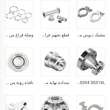
مشبك دبوس مزدوج KF بذيل ألومنيوم وصامولة جناحية من الفولاذ المقاوم للصدأ SS304، شفاطات تفريغ KF16-KF50/NW16/NW50، تركيب من الفولاذ المقاوم للصدأ
قطع تجهيز فراغية من الفولاذ المقاوم للصدأ SS304/SS316L، نوع ثلاثي الاتجاه NW/KF، شفاطات T متساوية من الفولاذ المقاوم للصدأ NW16-NW50، KF16/KF25/KF40، للصناعات شبه الموصلة
وصلة فراغ من الفولاذ المقاوم للصدأ بنظام ISO-K مع مشبك مخلب، مقاسات ISO63-ISO500، شفة من الفولاذ SS304/SS316L بنظام المشبك للمجال أشباع
SS304 SS316L محول مخفض مخروطي من نوع CF قابل للدوران/ثابت مع ثقوب عابرة محول من الفولاذ المقاوم للصدأ للفراغ العالي أنبوب CF25xCF16-CF100xCF80 تركيبة شفة
سدادة نهاية من الفولاذ المقاوم للصدأ SS316L تركيبات QCR ذات الوجه المعدني 1/8"-1" تلدين لامع/تلميع كهربائي
نافذة رؤية من الفولاذ المقاوم للصدأ SS304/SS316L، زجاج رؤية بشفة سريعة NW/KF، قطع تجهيز لحام فراغية من الفولاذ المقاوم للصدأ KF16/KF25/KF40/KF50