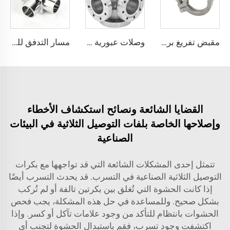
مقبض تفريغ برأس مزدوج KF16-50/NW40 إكسسوارات أشباه الموصلات مشبك تحرير سريع تركيبات من الفولاذ المقاوم للصدأ SS304/SS316L
وصلات عبورية CF ذات 6 اتجاهات من الفولاذ المقاوم للصدأ SS304 وSS316L، فتحات عبورية بقطر 3/4"-4"، وصلة عبورية عالية الجودة قابلة للدوران/ثابتة من CF16 إلى CF100 للفراغ العالي
مسار التدفق للوصلة العرضية من الفولاذ المقاوم للصدأ SS316L، تجهيزات لحام بنقاء عالي جدًا لتوفير وصلات لحام دقيقة ناعمة، تجهيزات لحام من الفولاذ المقاوم للصدأ بنقاء عالي جدًا
القضايا الشائعة ونصائح استكشاف الأخطاء
وإصلاحها الخاصة بلفات التوصيل الثلاثية في البيئات
الصناعية
تتمثل إحدى المشكلات الشائعة التي قد تواجهها مع بكرات
التوصيل الثلاثية الصناعية في التسرب. قد يحدث التسرب أيضًا
إذا كانت الحشوة التي تُغلق بين بكرتين تالفة أو لم تُركب
بشكل صحيح. وللمساعدة في حل هذه المشكلة، يجب فحص
الحشوات بانتظام للتأكد من وجود علامات تآكل أو كسر. وإذا
اكتشفت وجود تسرب، فقم باستبدال الحشوة لتجنب أي