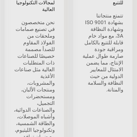
للتتبع
لمجالات التكنولوجيا
العالية
تتمتع منتجاتنا
بشهادة ISO 9001
نحن متخصصون
وشهادة النظافة
في تصنيع صمامات
3A، مع مواد خام
وملحقات من
قابلة للتتبع بالكامل
الفولاذ المقاوم
ومراقبة جودة
للصدأ مصممة
صارمة طوال عملية
خصيصًا للصناعات
الإنتاج، مما يضمن
ذات المتطلبات
الامتثال للمعايير
العالية مثل صناعات
الدولية من حيث
الأغذية
النظافة والسلامة
والمشروبات،
والمتانة.
ومنتجات الألبان،
ومستحضرات
التجميل،
والصناعات الدوائية،
وأشباه الموصلات،
والطاقة الشمسية،
وتكنولوجيا الليثيوم،
مع ضمان توافق