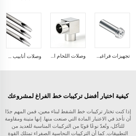
وصلات اللحام الدقيقة فائقة النقاء، وصلات لحام مرفقية بزاوية 90 درجة من الفولاذ المقاوم للصدأ SS316L، وصلة لحام نهاية عالية النقاء لأنابيب Micro Fit، مرفقات لحام بزاوية 90° من الفولاذ المقاوم للصدأ
تجهيزات فراغية من الفولاذ المقاوم للصدأ SS316L بنقاء عالي جدًا وتدفق عالٍ وغدة طويلة، تجهيزات QCR BA/EP
وصلات أنابيب عالية النقاوة من الفولاذ المقاوم للصدأ SS316L، أنابيب لحام من الفولاذ المقاوم للصدأ، أنابيب عالية الجودة وفائقة النقاوة (UHP) من الدرجة BA أو EP للصناعات شبه الموصلة
كيفية اختيار أفضل تركيبات خط الفراغ لمشروعك
إذا كنت تختار تركيبات خط الشفط لبناء معين، فمن المهم جدًا
أن تأخذ في الاعتبار المادة التي صنعت منها. إنها متينة ومقاومة
للتآكل، وتُعدّ نوعًا قويًا من التركيبات المناسبة للعديد من
التطبيقات. كما أن التركيبات النحاسية الصفراء تمتلك القوة