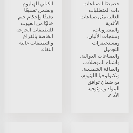
خصيصًا للصناعات
الكتلي للهيليوم،
ذات المتطلبات
ونضمن تصنيعًا
العالية مثل صناعات
دقيقًا وإحكام ختم
الأغذية
خاليًا من العيوب
والمشروبات،
للتطبيقات الحرجة
ومنتجات الألبان،
الخاصة بالفراغ
ومستحضرات
والتطبيقات عالية
التجميل،
النقاء.
والصناعات الدوائية،
وأشباه الموصلات،
والطاقة الشمسية،
وتكنولوجيا الليثيوم،
مع ضمان توافق
المواد وموثوقية
الأداء.