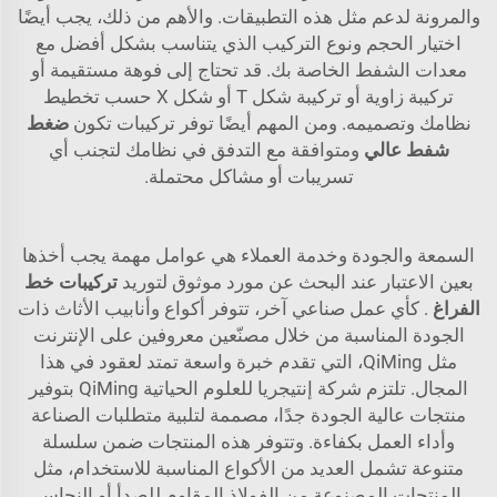
والمرونة لدعم مثل هذه التطبيقات. والأهم من ذلك، يجب أيضًا
اختيار الحجم ونوع التركيب الذي يتناسب بشكل أفضل مع
معدات الشفط الخاصة بك. قد تحتاج إلى فوهة مستقيمة أو
تركيبة زاوية أو تركيبة شكل T أو شكل X حسب تخطيط
نظامك وتصميمه. ومن المهم أيضًا توفر تركيبات تكون
ضغط
شفط عالي
ومتوافقة مع التدفق في نظامك لتجنب أي
تسريبات أو مشاكل محتملة.
السمعة والجودة وخدمة العملاء هي عوامل مهمة يجب أخذها
بعين الاعتبار عند البحث عن مورد موثوق لتوريد
تركيبات خط
الفراغ
. كأي عمل صناعي آخر، تتوفر أكواع وأنابيب الأثاث ذات
الجودة المناسبة من خلال مصنّعين معروفين على الإنترنت
مثل QiMing، التي تقدم خبرة واسعة تمتد لعقود في هذا
المجال. تلتزم شركة إنتيجريا للعلوم الحياتية QiMing بتوفير
منتجات عالية الجودة جدًا، مصممة لتلبية متطلبات الصناعة
وأداء العمل بكفاءة. وتتوفر هذه المنتجات ضمن سلسلة
متنوعة تشمل العديد من الأكواع المناسبة للاستخدام، مثل
المنتجات المصنوعة من الفولاذ المقاوم للصدأ أو النحاس