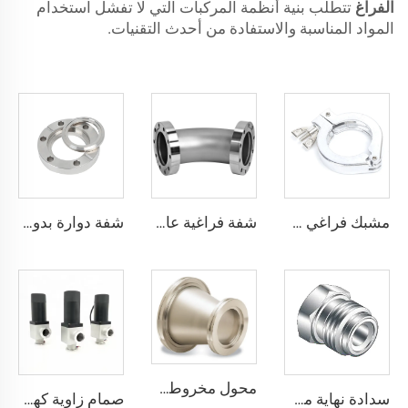
الفراغ
تتطلب بنية أنظمة المركبات التي لا تفشل استخدام
المواد المناسبة والاستفادة من أحدث التقنيات.
مشبك فراغي من الألومنيوم بنقطة تثبيت واحدة، تجهيزات مواسير KF16-KF50، مشابك نقطة تثبيت واحدة NW16-NW50 للفراغ لأشباه الموصلات
شفة فراغية عالية، منحنى معدني بزاوية 90 درجة من الفولاذ المقاوم للصدأ SS304 SS316L، نوع CF دوار، شفة CF16-CF100، ذات ثقوب عابرة، وصلات أنابيب 3/4"-4"
شفة دوارة بدون ثقوب من نوع CF مع ثقوب مخرشة CF16-CF250 تركيبات فراغ عالي SS304 SS316L شفاه من الفولاذ المقاوم للصدأ 1/2"-10" بثقوب عابرة/خيط متري/خيط UNC
محول مخروطي ISO-K مع وصلة لحام، شفة تفريغ ISO80xISO63-ISO100xISO80 من الفولاذ المقاوم للصدأ SS304/SS316L، وصلة تفريغ عالية الجودة
سدادة نهاية من الفولاذ المقاوم للصدأ SS316L تركيبات QCR ذات الوجه المعدني 1/8"-1" تلدين لامع/تلميع كهربائي
صمام زاوية كهرومغناطيسي جسم ألومنيوم زاوية 90 درجة نوع L فراغ عالي تركيب KF16/KF25/KF40/KF50 NW25/NW40 صمام زاوية