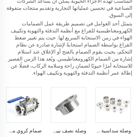
المناسب لهذه الأجزاء الحيوية يمكن أن يساعد الشركات
الصناعية في تحسين عملياتها التجارية وتقديم منتجات متفوقة
إلى السوق.
يتمثل أحد العوامل في تصميم طريقة عمل الصمامات
الكهرومغناطيسية للفراغ مع أنظمة التدفئة والتهوية وتكييف
الهواء في زمن الاستجابة السريع لها. حيث يتم تغيير ضغط
الفراغ بواسطة الصمام استجابةً لإشارة صادرة عن نظام
التحكم، بحيث يقوم الصمام بالفتح أو الإغلاق عند استلام
إشارة من الصمام الكهرومغناطيسي. ويُعد هذا الزمن القصير
للاستجابة أمرًا حيويًا لضمان راحة وسلامة الركاب، فضلًا عن
إطالة عمر أنظمة التدفئة والتهوية وتكييف الهواء.
وصلة سداسية فراغية من الفولاذ المقاوم للصدأ SS304/SS316L، محول ذكري بخيط PT/NPT، من KF16-KF50 إلى 1/8"-2"، محول شفة ذكري من الفولاذ المقاوم للصدأ للصناعات شبه الموصلة
وصلة نصف نيبل حسب نظام ISO-K، من الفولاذ المقاوم للصدأ SS304/SS316L، شفة توصيل ناعمة بنظام المشبك للحام في أنظمة الفراغ، نيبل عالي الجودة، مقاسات ISO63-500، L=30/100 مم
صمام كروي من الفولاذ المقاوم للصدأ ثلاثي القطع مع شفة فراغ NW63-100 SS304/SS316L بفتحة مخفضة، صمام شفة متقلص ISO63-ISO100