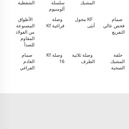
المشبك
سلسلة
الشفطية
ألومنيوم
صمام
KF محول
وصلة
الأطواق
فحص عالي
أنثى
فراغية Kf
المصنوعة
التفريغ
من الفولاذ
المقاوم
للصدأ
حلقة
وصلة ثلاثية
وصلة Kf
صمام
المشبك
الطرف
16
العادم
الصحية
الفراغي