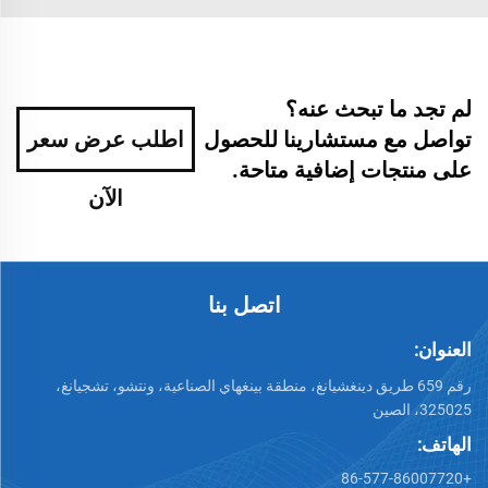
لم تجد ما تبحث عنه؟
تواصل مع مستشارينا للحصول
اطلب عرض سعر
على منتجات إضافية متاحة.
الآن
اتصل بنا
العنوان:
رقم 659 طريق دينغشيانغ، منطقة بينغهاي الصناعية، ونتشو، تشجيانغ،
325025، الصين
الهاتف:
+86-577-86007720