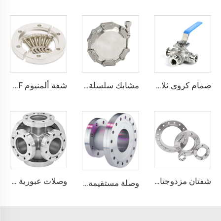
صمام كروي ثلاثي الاتجاهات للفراغ، لحام جورب من الفولاذ المقاوم للصدأ SS304/SS316L، شفة فولاذية ISO63-ISO100، منصة عالية، صمام كروي عالي الجودة ثلاثي الاتجاهات NW63/NW80/NW100
مشابك سلسلة من الفولاذ المقاوم للصدأ عالية الجودة SS304، تركيبات مشبك أنبوب فراغي KF16-160، قوية، ختم CNC، NW16-160 مزورة
شفة ألمنيوم KF مشبك عارضة KF16/KF25/KF40/KF50 تركيب مشبك فراغ عالي الجودة NW16/25/40/50 ولأوعية غرف الفراغ عالية الجهد البسيطة
شفتان مزدوجتان من نوع CF من الفولاذ المقاوم للصدأ SS304 وSS316L، تجهيزات فراغ عالية، ثقوب عابرة CFF16-CF250، 3/4"-10"، شفة CF بنفس المقاس على كلا الجانبين
وصلات عبورية CF ذات 6 اتجاهات من الفولاذ المقاوم للصدأ SS304 وSS316L، فتحات عبورية بقطر 3/4"-4"، وصلة عبورية عالية الجودة قابلة للدوران/ثابتة من CF16 إلى CF100 للفراغ العالي
وصلة مستقيمة مخفضة من نوع CF للفراغ العالي، CF35xCF36-CF160xCF100، ثابتة وقابلة للدوران، من الفولاذ المقاوم للصدأ SS304 وSS316L، تجهيزات بثقوب عابرة، شفة 1/2"-10"