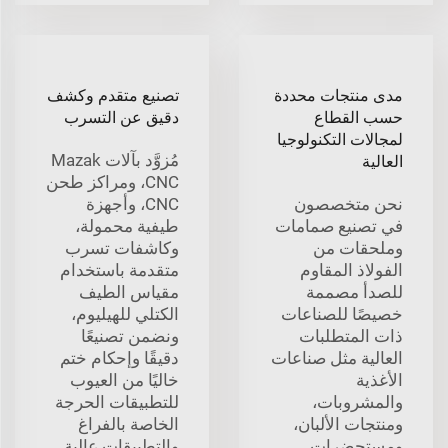
مدى منتجات محددة
تصنيع متقدم وكشف
حسب القطاع
دقيق عن التسرب
لمجالات التكنولوجيا
مُزوَّد بآلات Mazak
العالية
CNC، ومراكز طحن
نحن متخصصون
CNC، وأجهزة
في تصنيع صمامات
طيفية محمولة،
وملحقات من
وكاشفات تسرب
الفولاذ المقاوم
متقدمة باستخدام
للصدأ مصممة
مقياس الطيف
خصيصًا للصناعات
الكتلي للهيليوم،
ذات المتطلبات
ونضمن تصنيعًا
العالية مثل صناعات
دقيقًا وإحكام ختم
الأغذية
خاليًا من العيوب
والمشروبات،
للتطبيقات الحرجة
ومنتجات الألبان،
الخاصة بالفراغ
ومستحضرات
والتطبيقات عالية