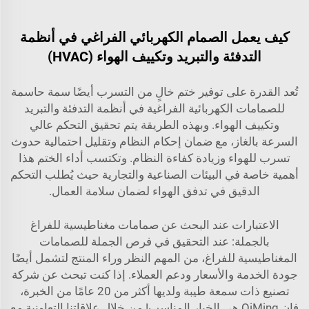
كيف يعمل الصمام الكهربائي الفراغي في أنظمة
التدفئة والتبريد وتكييف الهواء (HVAC)
تُعد القدرة على توفير ختم خالٍ من التسرب أيضًا سمة حاسمة
للصمامات الكهربائية الفراغية في أنظمة التدفئة والتبريد
وتكييف الهواء. وبهذه الطريقة يتم تحقيق التحكم عالي
السرعة بالغاز، مع ضمان إحكام النظام وتقليل احتمالية حدوث
تسرب للهواء وزيادة كفاءة النظام. وتكتسب أداء الختم هذا
أهمية خاصة في البيئات الصناعية والتجارية حيث يُطلب التحكم
الدقيق في تدفق الهواء لضمان سلامة العمال.
الاعتبارات عند البحث عن صمامات مغناطيسية للفراغ
بالجملة: عند التحقيق في فرص الجملة للصمامات
المغناطيسية للفراغ، من المهم النظر وراء المنتج لتشمل أيضًا
جودة الخدمة والأسعار ودعم العملاء. إذا كنت تبحث عن شركة
تصنيع ذات سمعة طيبة ولديها أكثر من 20 عامًا من الخبرة،
فإن QiMing هي الخيار المناسب! من خلال علاقاتنا التعاونية مع