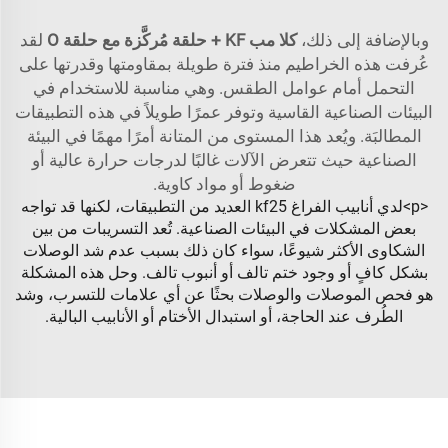
وبالإضافة إلى ذلك،
كلا مب KF + حلقة مُركَّزة مع حلقة O
لقد
عُرفت هذه الخراطيم منذ فترة طويلة بمقاومتها وقدرتها على
التحمل أمام عوامل الطقس. وهي مناسبة للاستخدام في
البيئات الصناعية القاسية وتوفر عمرًا طويلاً في هذه التطبيقات
المطالبَة. ويُعد هذا المستوى من المتانة أمرًا مهمًا في البيئة
الصناعية حيث تتعرض الآلات غالبًا لدرجات حرارة عالية أو
ضغوط أو مواد كاوية.
<p>لدي أنابيب الفراغ kf25 العديد من التطبيقات، لكنها قد تواجه
بعض المشكلات في البيئات الصناعية. تُعد التسريبات من بين
الشكاوى الأكثر شيوعًا، سواء كان ذلك بسبب عدم شد الوصلات
بشكل كافٍ أو وجود ختم تالف أو أنبوب تالف. وحل هذه المشكلة
هو فحص الموصلات والوصلات بحثًا عن أي علامات للتسرب، وشد
الطُرف عند الحاجة، أو استبدال الأختام أو الأنابيب البالية.