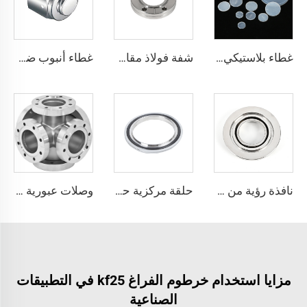
غطاء بلاستيكي أبيض من مادة البولي إيثيلين لشفاه CF، غطاء عازل للغبار في البيئة الفراغية العالية CF16-CF300، عالي الجودة، يستخدم لحماية سطح شفة CF
شفة فولاذ مقاوم للصدأ CF بدون ثقوب CF16-CF250 تركيبات فراغ عالي 1/2"-10" SS304 SS316L وصلة أسيبتية بثقوب عابرة/خيط متري/خيط UNC شفة
غطاء أنبوب ضغط من الفولاذ المقاوم للصدأ SS316L توصيل معدني QCR حجم 1/8"-1" تلدين لامع/تلميع كهربائي
نافذة رؤية من الفولاذ المقاوم للصدأ SS304/SS316L، زجاج رؤية بشفة سريعة NW/KF، قطع تجهيز لحام فراغية من الفولاذ المقاوم للصدأ KF16/KF25/KF40/KF50
حلقة مركزية حسب المعيار ISO مع حلقة خارجية وختم O-Ring، مقاس ISO63-ISO500، تركيب فراغ من الفولاذ المقاوم للصدأ SS304/SS316L/ألمنيوم، FKM/NBR/EPDM
وصلات عبورية CF ذات 6 اتجاهات من الفولاذ المقاوم للصدأ SS304 وSS316L، فتحات عبورية بقطر 3/4"-4"، وصلة عبورية عالية الجودة قابلة للدوران/ثابتة من CF16 إلى CF100 للفراغ العالي
مزايا استخدام خرطوم الفراغ kf25 في التطبيقات
الصناعية