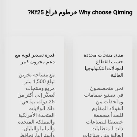
Why choose Qiming خرطوم فراغ Kf25?
مدى منتجات محددة
قدرة تصدير قوية مع
حسب القطاع
دعم مخزون كبير
لمجالات التكنولوجيا
مع مساحة تخزين
العالية
تبلغ 1,500 متر
نحن متخصصون
مربع ومنتجات
في تصنيع صمامات
تُصدَّر إلى أكثر من
وملحقات من
25 دولة، بما في
الفولاذ المقاوم
ذلك الولايات
للصدأ مصممة
المتحدة الأمريكية
خصيصًا للصناعات
والمملكة المتحدة
ذات المتطلبات
وألمانيا واليابان
العالية مثل صناعات
وأستراليا، نحافظ