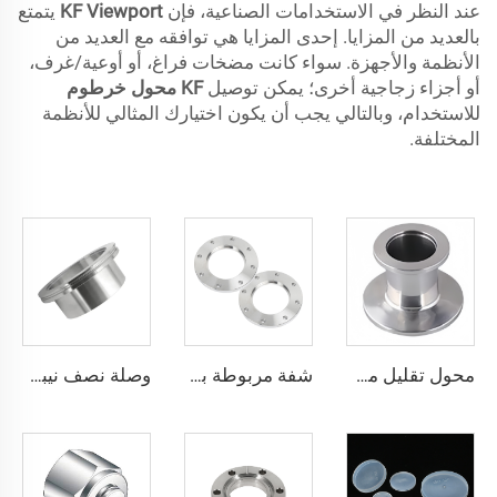
عند النظر في الاستخدامات الصناعية، فإن
KF Viewport
يتمتع
بالعديد من المزايا. إحدى المزايا هي توافقه مع العديد من
الأنظمة والأجهزة. سواء كانت مضخات فراغ، أو أوعية/غرف،
أو أجزاء زجاجية أخرى؛ يمكن توصيل
KF محول خرطوم
للاستخدام، وبالتالي يجب أن يكون اختيارك المثالي للأنظمة
المختلفة.
محول تقليل مستقيم من الفولاذ المقاوم للصدأ KF، محول مركزي مستقيم للصناعات شبه الموصلة من الفولاذ SS304 وSS316L، قطعة تجهيز أنابيب فراغية عالية
شفة مربوطة ببراغي حسب معيار ISO-F، من الفولاذ المقاوم للصدأ، مقاسات ISO63-ISO500، شفة فارغة لفراغ عالٍ، قطع توصيل فراغية CNC من الفولاذ SS304 وSS316L للمجال أشباع
وصلة نصف نيبل حسب نظام ISO-K، من الفولاذ المقاوم للصدأ SS304/SS316L، شفة توصيل ناعمة بنظام المشبك للحام في أنظمة الفراغ، نيبل عالي الجودة، مقاسات ISO63-500، L=30/100 مم