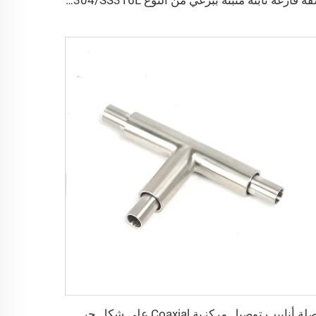
شفة فارغة ثابتة مثبتة ببرغي من النوع ISO-F، SS304/SS316L، مقاس ISO63-ISO630، تركيب فراغ من الفولاذ المقاوم للصدأ NW63/NW630، شفاه فراغ عالية الجودة
وصلة أنابيب توصيل مركزية Coaxial على شكل حرف T فائقة النقاء من الفولاذ المقاوم للصدأ SS316L، وصلة توصيل مركزية Coaxial من الفولاذ المقاوم للصدأ، أنابيب عالية الجودة فائقة النقاء (UHP) بنهايات BA/EP