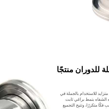
شفاهات CF القابلة للدوران منتجًا
نوع CF مملوءة بشكل متزايد للاستخدام بالجملة في
 الشفاه بنمط براغي ثابت
فكًا متكررًا، وتتيح التجميع