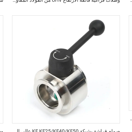
 الجودة، مقاسات ISO63-ISO500، مشبك شفة تثبيت عالي الفراغ من الفولاذ SS304/SS316L
وصلات فراغية فائقة الارتفاع UHV من الفولاذ المقاوم للصدأ CF16-CF200، مكعب CF ستة اتجاهات من الفولاذ المصنوع من قطعة صلبة بدون لحامات، جودة فائقة، وصلات أنابيب
SS316L، ذات خيوط داخلية وثقوب عابرة، CF16-CF250، تجهيزات فراغ عالية ثابتة، شفة 1/2"-10"
صمام فراشة بشبكة KF KF25/KF40/KF50 عالي الجودة SS304/SS316L صمام دوار للفراغ مع لوحة مغلقة بختم FKM من الفولاذ المقاوم للصدأ، التحكم في التدفق عبر تعديل NW25/NW40/NW50