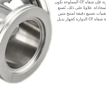
السهل والدوران عند الحاجة. ونظرًا لطبيعتها الدوارة، فإن شفاه CF المملوءة تكون
محاذاة. علاوةً على ذلك، تُصنع
 بتقنيات تصنيع دقيقة لمنتج متين
يدوم طويلًا. وبالتالي، يشتري العديد من تجار الجملة شفاه CF الدوارة كجهاز بديل