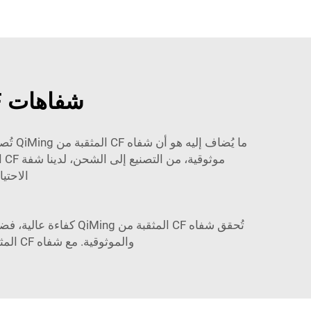
شفاهات CF عالية الجودة قابلة للدوران لشراء الجملة
ما يُ
مو
الاحتياجات 
تُحقق شفاه CF المثق
والموثوقية. مع شفاه CF المثقبة من QiMing، لن تقلق كثيرًا بشأن تعرض قوة العمل أو الموظفين للإصابات في موقع العمل.