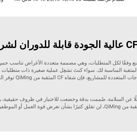
ضاف إليه هو أن شفاه CF المثقبة من QiMing تُصنع وفقًا لكل المتطلبات، وهي مصممة متعددة
ثوقية، من التصنيع إلى الشحن، لدينا شفة CF المثقبة المناسبة لك. سواء كنتَ تشغِل عملية ص
المتعددة للمشاريع، فإن شفاه CF المثقبة من QiMing توفر الحلول.
بة من QiMing كفاءة عالية، فضلًا عن السلامة. صُممت بدقة وخضعت للاختبار في ظ