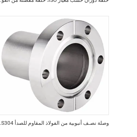
حلقة دوران حسب معيار ISO، حلقة مفصّلة من الفولاذ المقاوم للصدأ عالية
وصلة نصـف أنبوبية من الفولاذ المقاوم للصدأ SS304 و