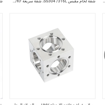
لمقاوم للصدأ SS304، من NW16-NW50، مشبك قابل للقفل من الفولاذ المقاوم للصدأ عالي الجودة KF/NW، من KF16/KF50، وصلة أنابيب فراغية
شفة لحام مقبس SS304 /316L، شفة سريعة NW/KF، من الفولاذ المقاوم للصدأ KF10-KF63، تركيبات فراغية عالية الجودة NW10-NW63