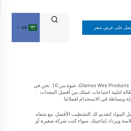
صل على عرض سعر
AR
للبيع، هذا المنتج يستحق الإدراج في قائمتك. +أقفاص الطماطم Glamos Wire Products 101408، عبوة من 10. نحن في
بأفضل جودة. ومع خبرة تمتد لسنوات في خدمة الصناعات حول العالم، تقدم شركة QiMing حلولًا فعّالة لتلبية احتياجات عملك من أفضل المعدات
م أفضل المواد لتقديم لك التشطيب الأفضل. مع شفاه
عمل أكثر سلاسة ويزداد إنتاجيتك. سواء كنت شركة صغيرة أو