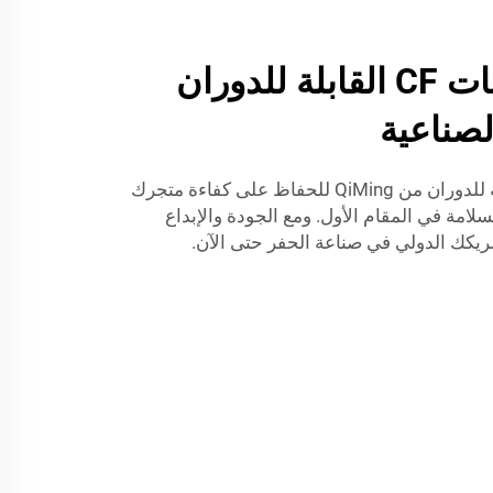
كيف يمكن لشفاهات CF القابلة للدوران
صناعية
في الختام، أضف شفاه CF القابلة للدوران من QiMing للحفاظ على كفاءة متجرك
سلامة في المقام الأول. ومع الجودة والإبداع