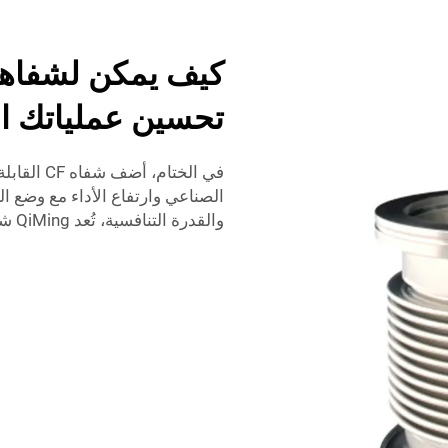
تحسين عملياتك ال
الصناعي وارتفاع الأداء مع وضع ال
والقدرة التنافسية، تُعد QiMing شريكك الدولي في صناعة الحفر حتى الآن.