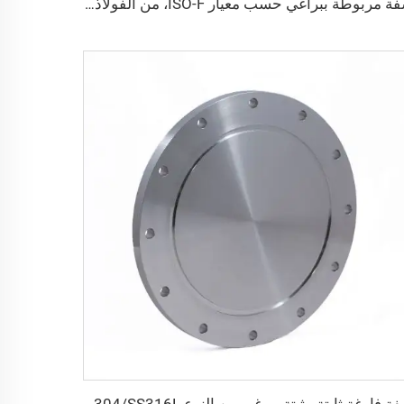
شفة مربوطة ببراغي حسب معيار ISO-F، من الفولاذ المقاوم للصدأ، مقاسات ISO63-ISO500، شفة فارغة لفراغ عالٍ، قطع توصيل فراغية CNC من الفولاذ SS304 وSS316L للمجال أشباع