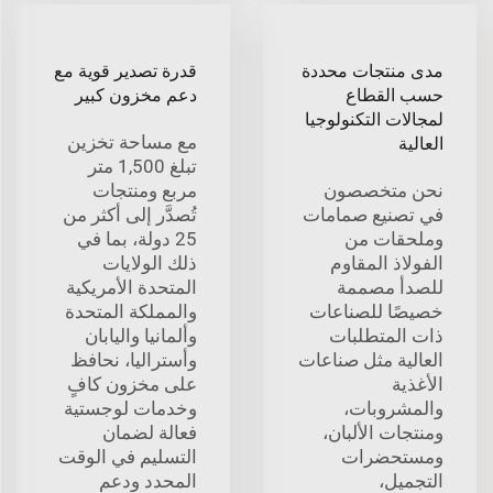
مدى منتجات محددة
قدرة تصدير قوية مع
حسب القطاع
دعم مخزون كبير
لمجالات التكنولوجيا
مع مساحة تخزين
العالية
تبلغ 1,500 متر
نحن متخصصون
مربع ومنتجات
في تصنيع صمامات
تُصدَّر إلى أكثر من
وملحقات من
25 دولة، بما في
الفولاذ المقاوم
ذلك الولايات
للصدأ مصممة
المتحدة الأمريكية
خصيصًا للصناعات
والمملكة المتحدة
ذات المتطلبات
وألمانيا واليابان
العالية مثل صناعات
وأستراليا، نحافظ
الأغذية
على مخزون كافٍ
والمشروبات،
وخدمات لوجستية
ومنتجات الألبان،
فعالة لضمان
ومستحضرات
التسليم في الوقت
التجميل،
المحدد ودعم