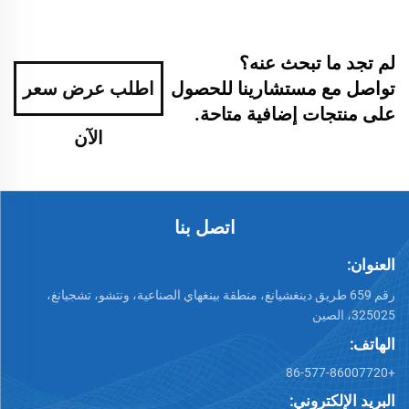
لم تجد ما تبحث عنه؟
تواصل مع مستشارينا للحصول
اطلب عرض سعر
على منتجات إضافية متاحة.
الآن
اتصل بنا
العنوان:
رقم 659 طريق دينغشيانغ، منطقة بينغهاي الصناعية، ونتشو، تشجيانغ،
325025، الصين
الهاتف:
+86-577-86007720
البريد الإلكتروني: