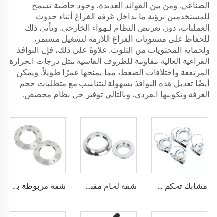
الصناعي. ومن بين الفوائد العديدة، وجود خاصية تسمح
للمستخدمين برؤية ما بداخل غرفة الفراغ أثناء حدوث
العمليات، دون تعريض النظام للهواء الخارجي. ويأتي ذلك
للحفاظ على مستويات الفراغ اللازمة لتشغيل مستمر،
ولحماية المحتويات من التلوث. علاوةً على ذلك، فإن النوافذ
الفراغية العالية مقاومة للظروف القاسية مثل درجات الحرارة
المرتفعة واختلافات الضغط، مما يمنحها عمرًا طويلاً. ويمكن
أيضًا تعديل هذه النوافذ بسهولة لتتناسب مع متطلبات حجم
الغرفة وتكوينها الفردي، وبالتالي توفير حل نظام مخصص.
مشابك تحكم سريعة من الألومنيوم، حبل فراغي KF/NW مع إزالة تعمل بالزنبرك، تجهيزات مواسير KF16-KF50، مشابك تحكم سريعة عالية الجودة NW16/NW25/NW40/NW50
شفة لحام مقبس SS304 /316L، شفة سريعة NW/KF، من الفولاذ المقاوم للصدأ KF10-KF63، تركيبات فراغية عالية الجودة NW10-NW63
شفة مربوطة ببراغي حسب معيار ISO-F، من الفولاذ المقاوم للصدأ، مقاسات ISO63-ISO500، شفة فارغة لفراغ عالٍ، قطع توصيل فراغية CNC من الفولاذ SS304 وSS316L للمجال أشباع