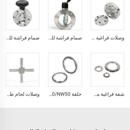
وصلات فراغية من الفولاذ المقاوم للصدأ CF16-CF350، وصلات ثابتة SS304 SS316L، شفاه فراغية ذات ثقوب عابرة/خيوط مترية/خيوط UNC
صمام فراشة للفراغ العالي من الفولاذ المقاوم للصدأ SS304/SS316L، صمام فراشة عالي الجودة حسب المعيار ISO-F63-200، يعمل يدويًا/هوائيًا/كهربائيًا
صمام فراشة للفراغ العالي CF35 من الفولاذ المقاوم للصدأ SS316L وSS304، صمام فراشة يعمل يدويًا مع لوحة دوارة وختم FKM، صمام فراشة للفراغ عالي الجودة
شفة فراغية من الفولاذ المقاوم للصدأ، مخرشة للحام، من KF16-160، قطر خارجي 12 مم - 57 مم، قطع توصيل أنابيب من الفولاذ SS304 وSS316، من NW16-160، شفة KF، قطر خارجي 1/2"-6"
حلقة SS304 NW16/NW25/NW40/NW50 مع طوقاً (FKM EPDM NBR)، تركيبات فراغية من الفولاذ المقاوم للصدأ، حلقة مركزية مع حلقة وطوقاً
وصلات لحام طويلة فائقة النقاء من الفولاذ المقاوم للصدأ SS316L، وصلات لحام على شكل صليب لتطبيقات فائقة النقاء، وصلات لحام طويلة من الفولاذ المقاوم للصدأ فائقة النقاء، أنبوب فائق النقاء