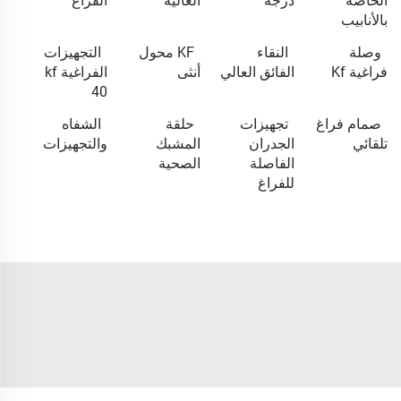
الخاصة
درجة
العالية
الفراغ
بالأنابيب
وصلة
النقاء
KF محول
التجهيزات
فراغية Kf
الفائق العالي
أنثى
الفراغية kf
40
صمام فراغ
تجهيزات
حلقة
الشفاه
تلقائي
الجدران
المشبك
والتجهيزات
الفاصلة
الصحية
للفراغ