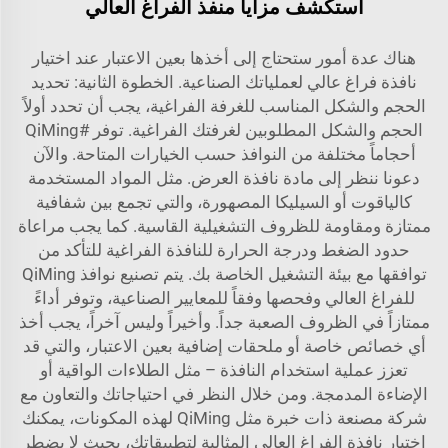
استكشف مزايا منفذ الفراغ العالي
هناك عدة أمور ستحتاج إلى أخذها بعين الاعتبار عند اختيار
نافذة فراغ عالي لعملياتك الصناعية. الخطوة الثانية: تحديد
الحجم والشكل المناسب للغرفة الفراغية، يجب أن تحدد أولاً
الحجم والشكل المطلوبين لغرفتك الفراغية. توفر #QiMing
أحجاماً مختلفة من النوافذ حسب الخيارات المتاحة. والآن
دعونا ننظر إلى مادة نافذة العرض. مثل المواد المستخدمة
كالياقوت أو السيليكا المصهورة، والتي تجمع بين شفافية
ممتازة ومقاومة للظروف التشغيلية القاسية. كما يجب مراعاة
حدود الضغط ودرجة الحرارة للنافذة الفراغية للتأكد من
توافقها مع بيئة التشغيل الخاصة بك. يتم تصنيع نوافذ QiMing
للفراغ العالي وفحصها وفقاً للمعايير الصناعية، وتوفر أداءً
ممتازاً في الظروف الصعبة جداً. وأخيراً وليس آخراً، يجب أخذ
أي خصائص خاصة أو ملحقات إضافية بعين الاعتبار، والتي قد
تعزز عملية استخدام النافذة – مثل الطلاءات الواقية أو
الإضاءة المدمجة. ومن خلال النظر في احتياجاتك والتعاون مع
شركة مصنعة ذات خبرة مثل QiMing لهذه المكونات، يمكنك
اختيار نافذة الفراغ العالي المثالية لتطبيقاتك، بحيث لا يضطر