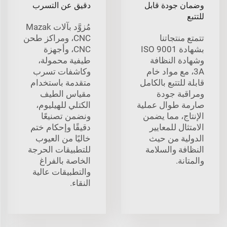
وضمان جودة قابل
دقيق عن التسرب
للتتبع
مُزوَّد بآلات Mazak
تتمتع منتجاتنا
CNC، ومراكز طحن
بشهادة ISO 9001
CNC، وأجهزة
وشهادة النظافة
طيفية محمولة،
3A، مع مواد خام
وكاشفات تسرب
قابلة للتتبع بالكامل
متقدمة باستخدام
ومراقبة جودة
مقياس الطيف
صارمة طوال عملية
الكتلي للهيليوم،
الإنتاج، مما يضمن
ونضمن تصنيعًا
الامتثال للمعايير
دقيقًا وإحكام ختم
الدولية من حيث
خاليًا من العيوب
النظافة والسلامة
للتطبيقات الحرجة
والمتانة.
الخاصة بالفراغ
والتطبيقات عالية
النقاء.