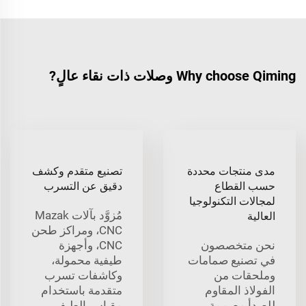
Why choose Qiming وصلات ذات نقاء عالٍ?
مدى منتجات محددة
تصنيع متقدم وكشف
حسب القطاع
دقيق عن التسرب
لمجالات التكنولوجيا
مُزوَّد بآلات Mazak
العالية
CNC، ومراكز طحن
نحن متخصصون
CNC، وأجهزة
في تصنيع صمامات
طيفية محمولة،
وملحقات من
وكاشفات تسرب
الفولاذ المقاوم
متقدمة باستخدام
للصدأ مصممة
مقياس الطيف