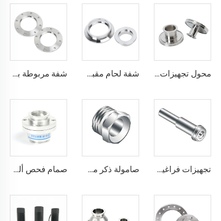
محول تجهيزات تخفيف مخروطي من ISO-K إلى KF، من الفولاذ المقاوم للصدأ SS304/SS316L، مخفض من NW16 إلى 50، شفة إكسسوارات من الفولاذ المقاوم للصدأ ISO63-160
شفة لحام مقبس SS304 /316L، شفة سريعة NW/KF، من الفولاذ المقاوم للصدأ KF10-KF63، تركيبات فراغية عالية الجودة NW10-NW63
شفة مربوطة ببراغي حسب معيار ISO-F، من الفولاذ المقاوم للصدأ، مقاسات ISO63-ISO500، شفة فارغة لفراغ عالٍ، قطع توصيل فراغية CNC من الفولاذ SS304 وSS316L للمجال أشباع
تجهيزات فراغية عالية الفولاذ المقاوم للصدأ طويلة وقصيرة مع غدة من النوع QCR-VCR ذات الوجه المعدني 1/8"-1" تلدين لامع/تلميع كهربائي
صامولة ذكر مسامير فولاذ مقاوم للصدأ تركيبات QCR ذات الوجه المعدني 1/8"-1" تلدين لامع/تلميع كهربائي SS316L صامولة ذكر
صمام فحص ألومنيوم KF مع شفط صمام فحص بشفاعات NW25/NW40، جسم غير عكسي KF25/KF40 مع ختم FKM