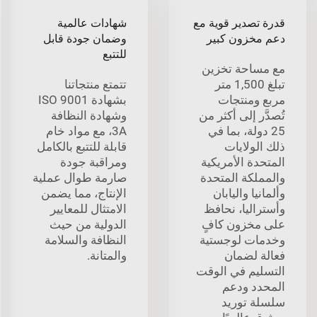
قدرة تصدير قوية مع
شهادات عالمية
دعم مخزون كبير
وضمان جودة قابل
للتتبع
مع مساحة تخزين
تبلغ 1,500 متر
تتمتع منتجاتنا
مربع ومنتجات
بشهادة ISO 9001
تُصدَّر إلى أكثر من
وشهادة النظافة
25 دولة، بما في
3A، مع مواد خام
ذلك الولايات
قابلة للتتبع بالكامل
المتحدة الأمريكية
ومراقبة جودة
والمملكة المتحدة
صارمة طوال عملية
وألمانيا واليابان
الإنتاج، مما يضمن
وأستراليا، نحافظ
الامتثال للمعايير
على مخزون كافٍ
الدولية من حيث
وخدمات لوجستية
النظافة والسلامة
فعالة لضمان
والمتانة.
التسليم في الوقت
المحدد ودعم
سلسلة توريد