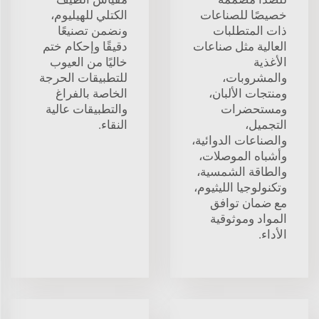
خصيصًا للصناعات
الكتلي للهيليوم،
ذات المتطلبات
ونضمن تصنيعًا
العالية مثل صناعات
دقيقًا وإحكام ختم
الأغذية
خاليًا من العيوب
والمشروبات،
للتطبيقات الحرجة
ومنتجات الألبان،
الخاصة بالفراغ
ومستحضرات
والتطبيقات عالية
التجميل،
النقاء.
والصناعات الدوائية،
وأشباه الموصلات،
والطاقة الشمسية،
وتكنولوجيا الليثيوم،
مع ضمان توافق
المواد وموثوقية
الأداء.