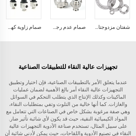
شفتان مزدوجتان من نوع CF من الفولاذ المقاوم للصدأ SS304 وSS316L، تجهيزات فراغ عالية، ثقوب عابرة CFF16-CF250، 3/4"-10"، شفة CF بنفس المقاس على كلا الجانبين
صمام عدم رجوع KF من الفولاذ المقاوم للصدأ SS304/SS316، أحادي الاتجاه NW16-50، صمام فراغ غير عائد KF16-KF50، من الفولاذ المقاوم للصدأ مع لوحة PTFE، تشغيل يدوي بدون ضغط للغاز
صمام زاوية كهرومغناطيسي جسم ألومنيوم زاوية 90 درجة نوع L فراغ عالي تركيب KF16/KF25/KF40/KF50 NW25/NW40 صمام زاوية
تجهيزات عالية النقاء للتطبيقات الصناعية
عندما يتعلق الأمر بالتطبيقات الصناعية، فإن اختيار وتطبيق
التجهيزات عالية النقاء أمر بالغ الأهمية لضمان عمليات
الماكينات وكذلك الإنتاج الذي يتطلب التحكم في السوائل
والغازات. كما أنها خالية من التلوث وتفي بمتطلبات النقاء،
وهي صفة مرغوبة بشكل خاص في الصناعات التي تتعامل مع
المواد الكيميائية النقية، حيث قد يكون لأي شائبة تأثير ضار.
على سبيل المثال، تستخدم صناعة الأدوية التجهيزات عالية
النقاء في تصنيع الأدوية واللقاحات، حيث يمكن لأدنى شائبة أن