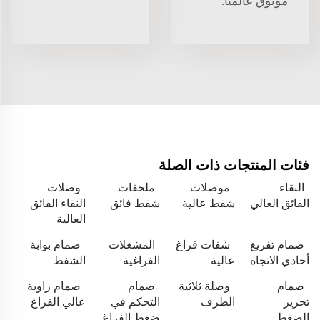
موثوق عالميًا.
فئات المنتجات ذات الصلة
النقاء
موصلات
ملحقات
وصلات
الفائق العالي
شفط عالية
شفط فائق
النقاء الفائق
العالية
صمام تفريغ
شفات فراغ
المشغلات
صمام بوابة
أحادي الاتجاه
عالية
الفراغية
الشفط
صمام
وصلة ثلاثية
صمام
صمام زاوية
تحرير
الطرف
التحكم في
عالي الفراغ
الضغط
ضغط الفراغ