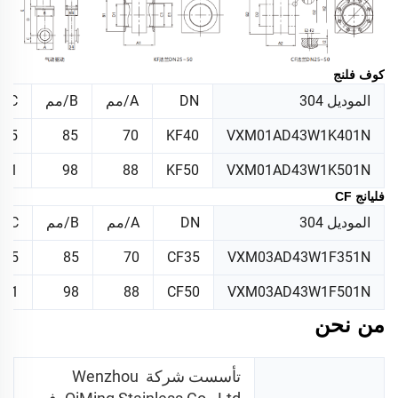
كوف فلنج
الموديل 304
DN
A/مم
B/مم
C/ملم
35
85
70
KF40
VXM01AD43W1K401N
41
98
88
KF50
VXM01AD43W1K501N
فليانج CF
الموديل 304
DN
A/مم
B/مم
C/ملم
35
85
70
CF35
VXM03AD43W1F351N
41
98
88
CF50
VXM03AD43W1F501N
من نحن
تأسست شركة Wenzhou 