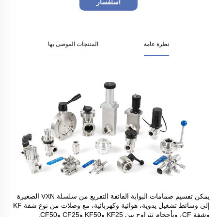
استفسار
نظرة عامة
المنتجات الموصى بها
يمكن تقسيم صمامات البوابة الفائقة التفريغ من سلسلة VXN الصغيرة
إلى وسائط تشغيل يدوية، هوائية وكهربائية، مع وصلات من نوع شفة KF
وشفة CF، وبأحجام تتراوح بين KF25 وKF50 وCF25 وCF50.