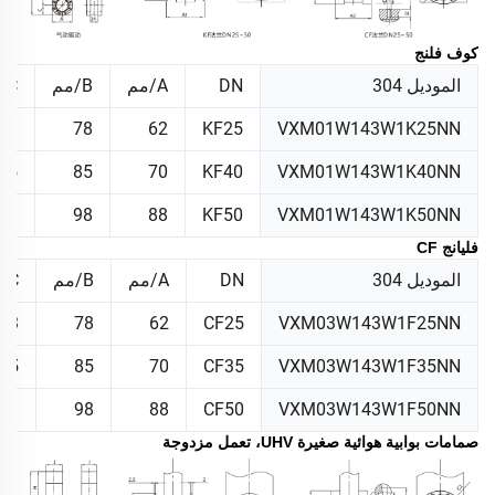
كوف فلنج
الموديل 304
DN
A/مم
B/مم
C/ملم
33
78
62
KF25
VXM01W143W1K25NN
35
85
70
KF40
VXM01W143W1K40NN
41
98
88
KF50
VXM01W143W1K50NN
فليانج CF
الموديل 304
DN
A/مم
B/مم
C/ملم
33
78
62
CF25
VXM03W143W1F25NN
35
85
70
CF35
VXM03W143W1F35NN
41
98
88
CF50
VXM03W143W1F50NN
صمامات بوابية هوائية صغيرة UHV، تعمل مزدوجة