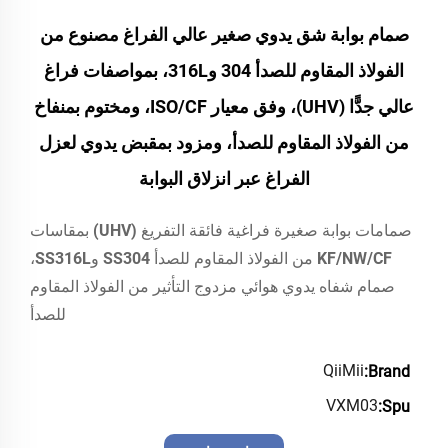
صمام بوابة شق يدوي صغير عالي الفراغ مصنوع من
الفولاذ المقاوم للصدأ 304 و316L، بمواصفات فراغ
عالي جدًّا (UHV)، وفق معيار ISO/CF، ومختوم بمنفاخ
من الفولاذ المقاوم للصدأ، ومزود بمقبض يدوي لعزل
الفراغ عبر انزلاق البوابة
صمامات بوابة صغيرة فراغية فائقة التفريغ (UHV) بمقاسات
KF/NW/CF من الفولاذ المقاوم للصدأ SS304 وSS316L،
صمام شفاه يدوي هوائي مزدوج التأثير من الفولاذ المقاوم
للصدأ
QiiMii
Brand:
VXM03
Spu: