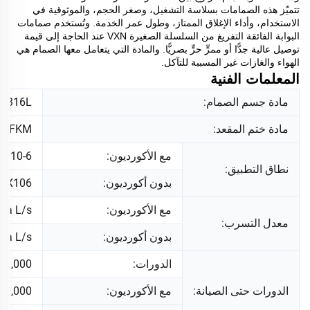
تتميّز هذه الصمامات بسلاسة التشغيل، وصغر الحجم، والموثوقية في
الاستخدام، وأداء الإغلاق الممتاز، وطول عمر الخدمة. وتُستخدم صمامات
البوابة الفائقة التفريغ من السلسلة الصغيرة VXN عند الحاجة إلى قيمة
توصيل عالية جدًّا أو ممرٍّ حرٍّ بصريًّا. والمادة التي يتعامل معها الصمام هي
الهواء والغازات غير المسببة للتآكل.
المعلمات الفنية
مادة جسم الصمام:
SS316L
مادة ختم المقعد:
FKM، خيار NBR
مع الأكورديون:
1X10-6 باسكال-1.2x105 باسك
نطاق التطبيق:
بدون أكورديون:
1X106 باسكال-1.2x105 باسكال
مع الأكورديون:
Pa L/s
معدل التسرب:
بدون أكورديون:
Pa L/s
الدورات:
800,000 م
الدورات حتى الصيانة:
مع الأكورديون:
2000,000