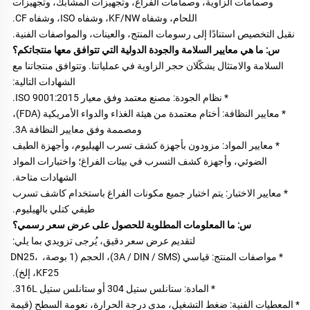
وصمامات الزاوية، وصمامات الفراغ، وتجهيزات المشابك، وتجهيزات 
اللحام، وشفاه KF/NW، وشفاه ISO، وشفاه CF. 
نقبل التخصيص استنادًا إلى رسومات المنتج، والعينات، والمواصفات الفنية. 
س: ما هي معايير السلامة والجودة الدولية التي تتوافق معها منتجاتكم؟ 
السلامة والامتثال يشكّلان حجر الزاوية في عملياتنا. وتتوافق منتجاتنا مع 
الشهادات التالية: 
* نظام الجودة: مصنع معتمد وفق معيار ISO 9001:2015. 
* معايير النظافة: أختام معتمدة من هيئة الغذاء والدواء الأمريكية (FDA)، 
ومصممة وفق معايير النظافة 3A. 
* معايير المواد: مزودون بأجهزة كشف تسرب الهيليوم، وأجهزة الطيف 
الضوئي، وأجهزة كشف التسرب في بيئات الفراغ؛ واختبارات المواد 
الشهادات متاحة. 
* معايير الاختبار: يتم اختبار جميع مكونات الفراغ باستخدام كاشف تسرب 
طيفي كتلي بالهيليوم. 
س: ما المعلومات المطلوبة للحصول على عرض سعر رسمي؟ 
لتقديم عرض سعر دقيق، يُرجى تزويدي بما يلي: 
* مواصفات المنتج: قياسي (3A / DIN / SMS)، الحجم (1 بوصة، DN25، 
KF25، إلخ). 
* المادة: ستانلس ستيل 304 أو ستانلس ستيل 316L. 
* المعطيات الفنية: ضغط التشغيل، مدى درجة الحرارة، نعومة السطح (قيمة 