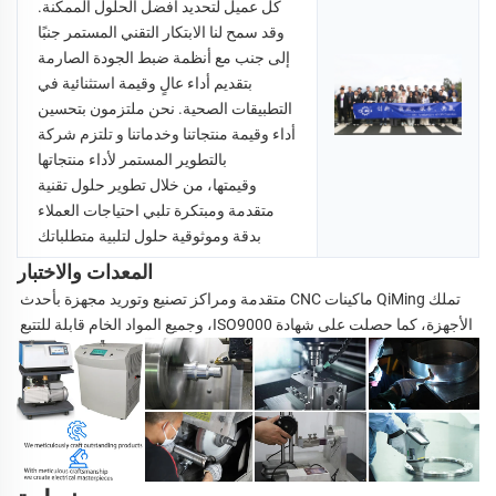
كل عميل لتحديد أفضل الحلول الممكنة. 
وقد سمح لنا الابتكار التقني المستمر جنبًا 
إلى جنب مع أنظمة ضبط الجودة الصارمة 
بتقديم أداء عالٍ وقيمة استثنائية في 
التطبيقات الصحية. نحن ملتزمون بتحسين 
أداء وقيمة منتجاتنا وخدماتنا و 
تلتزم شركة 
QiMing بالتطوير المستمر لأداء منتجاتها 
وقيمتها، من خلال تطوير حلول تقنية 
متقدمة ومبتكرة تلبي احتياجات العملاء 
بدقة وموثوقية 
حلول لتلبية متطلباتك 
المعدات والاختبار
تملك QiMing ماكينات CNC متقدمة ومراكز تصنيع وتوريد مجهزة بأحدث 
الأجهزة، كما حصلت على شهادة ISO9000، وجميع المواد الخام قابلة للتتبع 