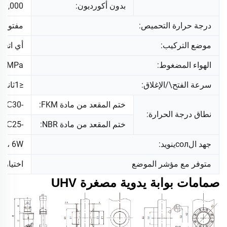
بدون أكورديون:
2000,000
درجة حرارة التحميص:
مفتوح: 200℃، مغلق: 150℃
موضع التركيب:
أي اتجاه
الهواء المضغوط:
0.8MPa
سرعة الفتح\/الإغلاق:
≤1ثانية
ختم المقعد من مادة FKM:
-30℃ إلى 150℃ (تقريبًا)
نطاق درجة الحرارة:
ختم المقعد من مادة NBR:
-25℃ إلى 80℃ (تقريبًا)
جهد الсолينويد:
، 50Hz، 6W
متوفر مع مؤشر الموضع
اختياري
صمامات بوابة يدوية مصغرة UHV