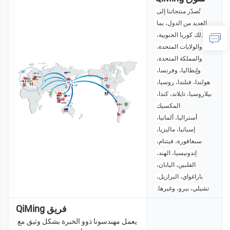
تُصدّر منتجاتنا إلى 
العديد من الدول، بما 
في ذلك كوريا الجنوبية، 
والولايات المتحدة، 
والمملكة المتحدة، 
وإيطاليا، وفرنسا، 
هولندا، فنلندا، روسيا، 
بيلاروسيا، تايلاند، كندا، 
المكسيك 
أستراليا، ألمانيا، 
إسبانيا، ماليزيا، 
سنغافورة، فيتنام، 
إندونيسيا، 
الهند، 
الفلبين، اليابان، 
باراغواي، البرازيل، 
تشيلي، بيرو، وغيرها. 
فريق QiMing
يعمل مهندسونا ذوو الخبرة بشكل وثيق مع 