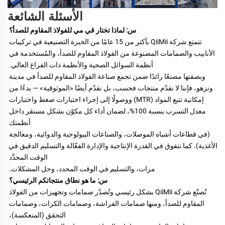
الأسئلة الشائعة
س: لماذا تختار قي مي للفولاذ المقاوم للصدأ؟ 
تتمتع شركة QiiMii بأكثر من 15 عامًا من الخبرة التصنيعية في تركيبات 
الأنابيب والصمامات المصنوعة من الفولاذ المقاوم للصدأ، والمُستخدمة في 
أنظمة السوائل الصحية والأنظمة ذات الفراغ العالي. 
وبصفتها مصنعًا رائدًا ضمن تجمع صناعة الفولاذ المقاوم للصدأ في مدينة 
ونزهو، فإننا لا نقدّم منتجات فحسب، بل نقدّم أيضًا «الموثوقية» — بدءًا من 
إمكانية تتبع المواد (MTR) ووصولًا إلى إجراء اختبارات ضغط واختبارات 
معدل التسرب بنسبة 100%، لضمان أداء كل مكوّن بشكل مستقر داخل 
أنظمتك 
(في قطاعات أشباه الموصلات، والصناعات البيولوجية والدوائية، ومعالجة 
الأغذية). كما نتفوق في القدرة الإنتاجية والإدارة الفعّالة والتسليم الدقيق في 
الوقت المحدَّد 
مرات، والتسليم في الوقت المحدد، وحل المشكلات. 
س: ما هو نطاق منتجاتكم الرئيسي؟ 
تُصنّع شركة QiiMii بشكل رئيسي وتُصدّر صمامات وتجهيزات من الفولاذ 
المقاوم للصدأ، ومنها صمامات الفراشة، وصمامات الكرات، وصمامات 
التحقق (المنعكسة)، 