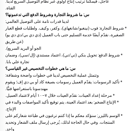
عاجل، فيمكننا ترتيب إنتاج أولوي عبر نظام التوصيل السريع لدينا. 
القناة. 
س: ما شروط التجارة وشروط الدفع التي تدعمونها؟ 
لدينا قدرات تامة على التوصيل العالمي: 
* شروط التجارة: فوب (نينغبو/شانغهاي)، وكفر، وكيف. ولطلبات قطع الغيار 
الصغيرة، نقدّم أيضًا خدمة التسليم حتى باب العميل (دي دي بي/دي دي يو) 
(عن طريق 
الجو أو البريد السريع). 
* شروط الدفع: تحويل بنكي (تي/تي)، اعتماد مستندي (إل/سي)، وضمان 
تجارة علي بابا. 
س: ما هي خطوات التخصيص غير القياسي؟ 
وتتمثل عملية التخصيص لدينا في خطوات واضحة وشفافة: 
* تأكيد الرسومات: يقدّم العميل رسومات بصيغة كاد أو بي دي إف؛ ويقوم 
مهندسونا باستعراضها فنيًّا. 
* مرحلة إعداد العينات: نقدّم العينات خلال ٧–١٠ أيام لاعتماد العميل. 
* الإنتاج الضخم: بعد اعتماد العينة، يتم توقيع تأكيد المواصفات والبدء في 
الإنتاج. 
* الوسم بالليزر: سنؤكد معكم ما إذا كنتم ترغبون في طباعة شعاركم على 
المنتجات. وفي حال الحاجة لذلك، يُرجى إرسال ملف الشعار وتحديد 
واحد. 