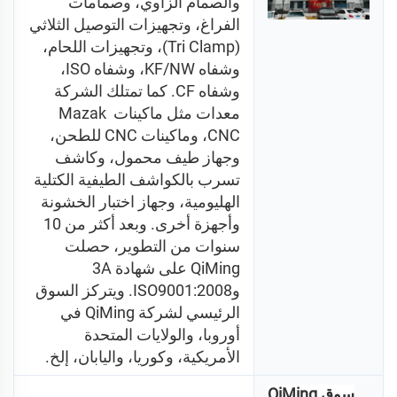
والصمام الزاوي، وصمامات 
الفراغ، وتجهيزات التوصيل الثلاثي 
(Tri Clamp)، وتجهيزات اللحام، 
وشفاه KF/NW، وشفاه ISO، 
وشفاه CF. كما تمتلك الشركة 
معدات مثل ماكينات Mazak 
CNC، وماكينات CNC للطحن، 
وجهاز طيف محمول، وكاشف 
تسرب بالكواشف الطيفية الكتلية 
الهليومية، وجهاز اختبار الخشونة 
وأجهزة أخرى. وبعد أكثر من 10 
سنوات من التطوير، حصلت 
QiMing على شهادة 3A 
وISO9001:2008. ويتركز السوق 
الرئيسي لشركة QiMing في 
أوروبا، والولايات المتحدة 
الأمريكية، وكوريا، واليابان، إلخ. 
سوق QiMing