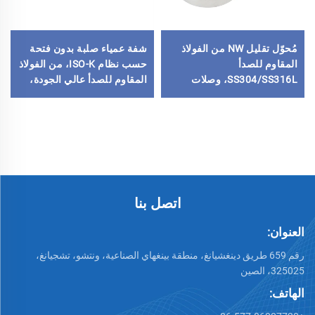
مُحوّل تقليل NW من الفولاذ
شفة عمياء صلبة بدون فتحة
المقاوم للصدأ
حسب نظام ISO-K، من الفولاذ
SS304/SS316L، وصلات
المقاوم للصدأ عالي الجودة،
مواسير فراغية، مخفض شفة
مقاسات ISO63-ISO630، قطع
من CF إلى KF لتطبيقات أشباه
توصيل فراغية عالية الفراغ من
الموصلات
الفولاذ SS304 وSS316L
اتصل بنا
العنوان:
رقم 659 طريق دينغشيانغ، منطقة بينغهاي الصناعية، ونتشو، تشجيانغ،
325025، الصين
الهاتف: