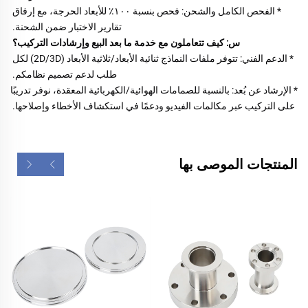
* الفحص الكامل والشحن: فحص بنسبة ١٠٠٪ للأبعاد الحرجة، مع إرفاق 
تقارير الاختبار ضمن الشحنة. 
س: كيف تتعاملون مع خدمة ما بعد البيع وإرشادات التركيب؟ 
* الدعم الفني: تتوفر ملفات النماذج ثنائية الأبعاد/ثلاثية الأبعاد (2D/3D) لكل 
طلب لدعم تصميم نظامكم. 
* الإرشاد عن بُعد: بالنسبة للصمامات الهوائية/الكهربائية المعقدة، نوفر تدريبًا 
على التركيب عبر مكالمات الفيديو ودعمًا في استكشاف الأخطاء وإصلاحها. 
المنتجات الموصى بها