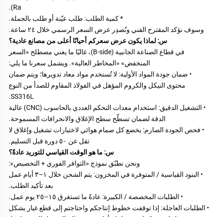
Ra). 
* كمية الطلب: طلب عيّنة أو طلب بالجملة. 
وسوف نؤكد المقترح الفني ونُصدِر عرض السعر الرسمي خلال ٢٤ ساعة. 
س: لماذا يكون عرض سعركم أحيانًا أعلى من مصانع عادية؟ 
في قطاع الصناعة الجانبية (B-side)، غالبًا ما يعني مصطلح «السعر 
المنخفض» «المخاطر العالية». ويشمل سعرنا ما يلي: 
• ضمان جودة المواد الأولية: لا تُستخدم مواد معاد تدويرها؛ ويتم ضمان 
محتوى النيكل والكروم المؤهل في الفولاذ المقاوم للصدأ من النوع 
SS316L. 
• التشغيل الدقيق: استخدام معدات التحكم العددي بالحاسوب (CNC) عالية 
الدقة لضمان تسطّح سطح الإغلاق والانحرافات المسموحة. 
• فحص الجودة الصارم: يخضع كل صمام هوائي لاختبارات تشغيل وإغلاق لا 
تقل عن ٥٠ دورة قبل التسليم. 
س: ما هو الوقت القياسي للتوريد عادةً؟ 
ونحن نطبّق نموذج «التوافر الفوري + التخصيص»: 
• البنود القياسية / المتوفرة في المخزون: يتم الشحن خلال ١–٣ أيام عمل 
بعد تأكيد الطلب. 
• الطلبات المخصصة / الكبيرة: عادةً ما تستغرق ١٥–٢٥ يوم عمل. 
• الطلبات العاجلة: إذا توقفت خطوط إنتاجكم واحتاجتم إلى قطع غيار بشكل 