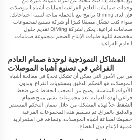
بيع بالجملة إذا كنت تبحث عن شراء كميات كبيرة من
وحدات صمامات العادم الفراغية لعمليات أشباه الموصلات،
فإن لدى Qiming برامج بيع بالجملة متاحة لتلبية احتياجاتك.
سواء كنت تشغّل مصنعًا كبيرًا أو شركة تصنيع لمجموعات
صمامات فراغية، يمكن لشركة QiMing تقديم حلول
مخصصة لتلبية طلبات الإنتاج الضخم لمجموعة صمامات
العادم الفراغية.
المشاكل النموذجية لوحدة صمام العادم
الفراغي في تصنيع أشباه الموصلات
من بين الأمور التي يمكن أن تشكل تحديًا في معالجة أشباه
الموصلات هو التحكم الدقيق بمستويات الفراغ. وبدون
الأدوات المناسبة، يصبح من الصعب الحفاظ على ضغط
فراغي لهذه العملية. تعد مجموعات تشى مينج
صمام
الشفط
حلاً لهذه المشكلة من خلال ضمان التحكم المستقر
والدقيق بالفراغ. تم تصميم هذه المجموعات الفرعية
خصيصًا لصناعة أشباه الموصلات، وتساهم في استمرارية
عملية الإنتاج دون انقطاع.