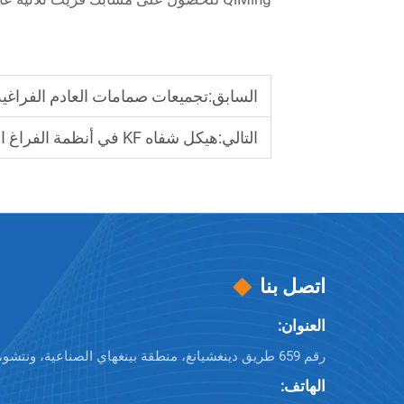
السابق:
تجميعات صمامات العادم الفراغية
التالي:
هيكل شفاه KF في أنظمة الفراغ الوحداتية
اتصل بنا
العنوان:
رقم 659 طريق دينغشيانغ، منطقة بينغهاي الصناعية، ونتشو، تشجيانغ، 325025، الصين
الهاتف: