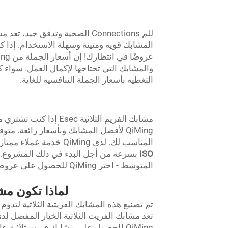
للم Connections الصحية وتدفق جي
المشابك قوية ومتينة وسهلة الاستخدام. إذا ك
التغطية بأسعار الجملة التنافسية للغاية.
QiMing لأفضل المشابك وبأسعار رائعة. م
المناسب لك. لدى QiMing خدمة عملاء ممتازة وشحن سريع، لذلك ستتمكن من الحصول على طلبك
ISO
بسرعة من أجل البدء في ذلك المشروع. لا
المتوسط - اختر QiMing للحصول على عروض رائعة على مشابك الفريت الثلاثية.
لماذا تكون مش
تم تصنيع هذه المشابك الفريتية الثلاثية لتد
تعد مشابك الفريت الثلاثية الخيار المفضل لد
QiMing للحصول على مشابك فريت ثلاثية عالية الجودة