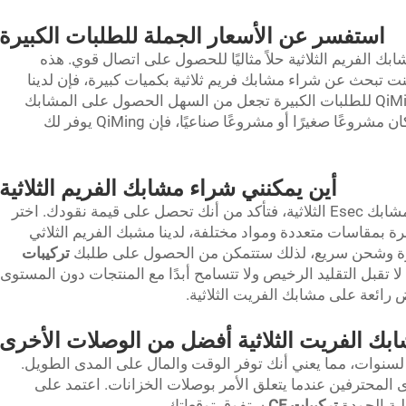
استفسر عن الأسعار الجملة للطلبات الكبيرة
د، تعد مشابك الفريم الثلاثية حلاً مثاليًا للحصول على اتصال قوي. هذه
نت تبحث عن شراء مشابك فريم ثلاثية بكميات كبيرة، فإن لدينا
عروضًا في انتظارك! إن أسعار الجملة من QiMing للطلبات الكبيرة تجعل من السهل الحصول على المشابك
والمشابك التي تحتاجها لإكمال العمل. سواء كان مشروعًا صغيرًا أو مشروعًا صناعيًا، فإن QiMing يوفر لك
أين يمكنني شراء مشابك الفريم الثلاثية
مشابك الفريم الثلاثية Esec إذا كنت تشتري مشابك Esec الثلاثية، فتأكد من أنك تحصل على قيمة نقودك. اختر
توفرة بمقاسات متعددة ومواد مختلفة، لدينا مشبك الفريم الثلاثي
تركيبات
 تقبل التقليد الرخيص ولا تتسامح أبدًا مع المنتجات دون المستوى
ابك الفريت الثلاثية أفضل من الوصلات الأخرى
وم لسنوات، مما يعني أنك توفر الوقت والمال على المدى الطويل.
ى المحترفين عندما يتعلق الأمر بوصلات الخزانات. اعتمد على
تركيبات CF
ستفوق توقعاتك.