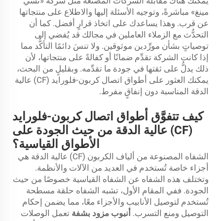
يمكنك هناك مقابلة الشركات المصنِّعة مثل شركة «تشي
مينغ» مباشرةً، وتوجيه الأسئلة إليها والاطلاع على منتجاتها
عن قرب. وهذا يساعدك على اتخاذ قرارٍ أفضل. كما أن
التحدُّث مع الزملاء العاملين في مجالك قد يُفضي إلى
توصياتٍ بشأن مورِّدين موثوقين. ولا تنسَ دائمًا التأكُّد مما
إذا كانت الشركة تقدِّم ضمانًا أو كفالةً على منتجاتها، لأن
ذلك يدلُّ على ثقتها في جودة ما تقدِّمه. وبقليلٍ من البحث،
يمكنك العثور على أطواق اتصال كربون-فلورايد (CF) عالية
الدقة المناسبة دون إنفاقٍ مفرط.
كيف تتفوَّق أطواق اتصال كربون-فلورايد
(CF) عالية الدقة من حيث الجودة على
الأطواق القياسية؟
الشفاه المصنوعة من ألياف الكربون (CF) عالية الدقة هي
أجزاء خاصة تُستخدم في العديد من الآلات والأنظمة.
وتختلف هذه الشفاه عن الشفاه القياسية خصوصًا من حيث
الجودة. ففي المقام الأول، تشبه الشفاه حلقة مسطحة
تُستخدم لتوصيل الأنابيب والأجزاء معًا، مما يضمن إحكام
التوصيل ومنع التسرب.
أنبوب مزود بشفة
تعمل الوصلات