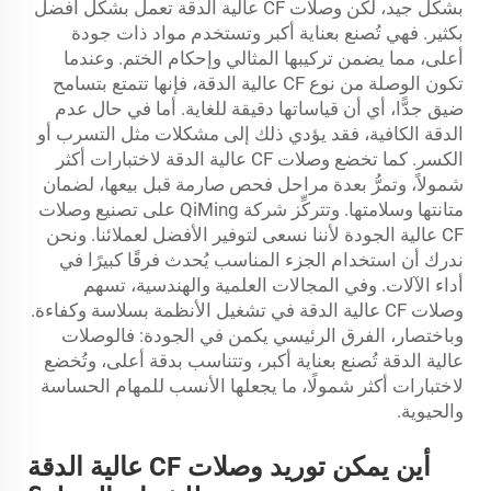
بشكل جيد، لكن وصلات CF عالية الدقة تعمل بشكل أفضل
بكثير. فهي تُصنع بعناية أكبر وتستخدم مواد ذات جودة
أعلى، مما يضمن تركيبها المثالي وإحكام الختم. وعندما
تكون الوصلة من نوع CF عالية الدقة، فإنها تتمتع بتسامح
ضيق جدًّا، أي أن قياساتها دقيقة للغاية. أما في حال عدم
الدقة الكافية، فقد يؤدي ذلك إلى مشكلات مثل التسرب أو
الكسر. كما تخضع وصلات CF عالية الدقة لاختبارات أكثر
شمولاً، وتمرُّ بعدة مراحل فحص صارمة قبل بيعها، لضمان
متانتها وسلامتها. وتتركِّز شركة QiMing على تصنيع وصلات
CF عالية الجودة لأننا نسعى لتوفير الأفضل لعملائنا. ونحن
ندرك أن استخدام الجزء المناسب يُحدث فرقًا كبيرًا في
أداء الآلات. وفي المجالات العلمية والهندسية، تسهم
وصلات CF عالية الدقة في تشغيل الأنظمة بسلاسة وكفاءة.
وباختصار، الفرق الرئيسي يكمن في الجودة: فالوصلات
عالية الدقة تُصنع بعناية أكبر، وتتناسب بدقة أعلى، وتُخضع
لاختبارات أكثر شمولًا، ما يجعلها الأنسب للمهام الحساسة
والحيوية.
أين يمكن توريد وصلات CF عالية الدقة