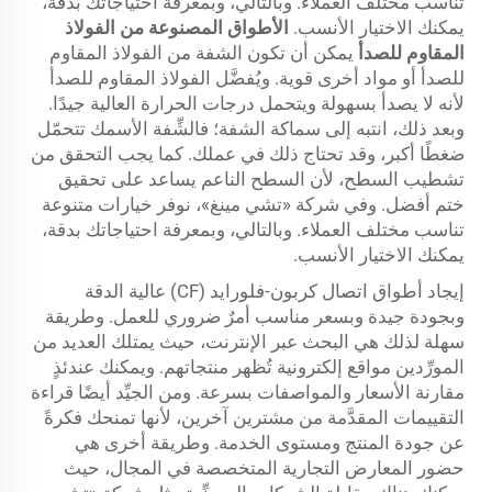
تناسب مختلف العملاء. وبالتالي، وبمعرفة احتياجاتك بدقة،
يمكنك الاختيار الأنسب.
الأطواق المصنوعة من الفولاذ
المقاوم للصدأ
يمكن أن تكون الشفة من الفولاذ المقاوم
للصدأ أو مواد أخرى قوية. ويُفضَّل الفولاذ المقاوم للصدأ
لأنه لا يصدأ بسهولة ويتحمل درجات الحرارة العالية جيدًا.
وبعد ذلك، انتبه إلى سماكة الشفة؛ فالشِّفة الأسمك تتحمّل
ضغطًا أكبر، وقد تحتاج ذلك في عملك. كما يجب التحقق من
تشطيب السطح، لأن السطح الناعم يساعد على تحقيق
ختم أفضل. وفي شركة «تشي مينغ»، نوفر خيارات متنوعة
تناسب مختلف العملاء. وبالتالي، وبمعرفة احتياجاتك بدقة،
يمكنك الاختيار الأنسب.
إيجاد أطواق اتصال كربون-فلورايد (CF) عالية الدقة
وبجودة جيدة وبسعر مناسب أمرٌ ضروري للعمل. وطريقة
سهلة لذلك هي البحث عبر الإنترنت، حيث يمتلك العديد من
المورِّدين مواقع إلكترونية تُظهر منتجاتهم. ويمكنك عندئذٍ
مقارنة الأسعار والمواصفات بسرعة. ومن الجيِّد أيضًا قراءة
التقييمات المقدَّمة من مشترين آخرين، لأنها تمنحك فكرةً
عن جودة المنتج ومستوى الخدمة. وطريقة أخرى هي
حضور المعارض التجارية المتخصصة في المجال، حيث