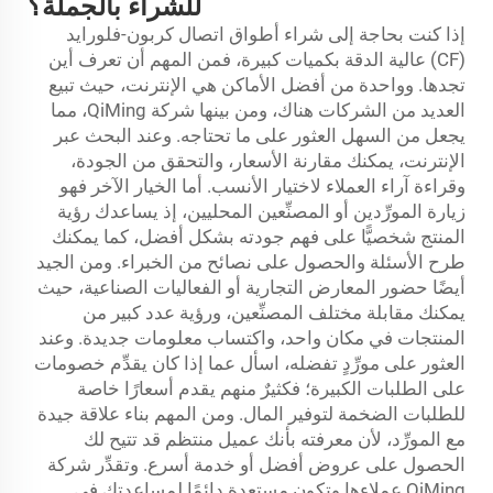
للشراء بالجملة؟
إذا كنت بحاجة إلى شراء أطواق اتصال كربون-فلورايد
(CF) عالية الدقة بكميات كبيرة، فمن المهم أن تعرف أين
تجدها. وواحدة من أفضل الأماكن هي الإنترنت، حيث تبيع
العديد من الشركات هناك، ومن بينها شركة QiMing، مما
يجعل من السهل العثور على ما تحتاجه. وعند البحث عبر
الإنترنت، يمكنك مقارنة الأسعار، والتحقق من الجودة،
وقراءة آراء العملاء لاختيار الأنسب. أما الخيار الآخر فهو
زيارة المورِّدين أو المصنِّعين المحليين، إذ يساعدك رؤية
المنتج شخصيًّا على فهم جودته بشكل أفضل، كما يمكنك
طرح الأسئلة والحصول على نصائح من الخبراء. ومن الجيد
أيضًا حضور المعارض التجارية أو الفعاليات الصناعية، حيث
يمكنك مقابلة مختلف المصنِّعين، ورؤية عدد كبير من
المنتجات في مكان واحد، واكتساب معلومات جديدة. وعند
العثور على مورِّدٍ تفضله، اسأل عما إذا كان يقدِّم خصومات
على الطلبات الكبيرة؛ فكثيرٌ منهم يقدم أسعارًا خاصة
للطلبات الضخمة لتوفير المال. ومن المهم بناء علاقة جيدة
مع المورِّد، لأن معرفته بأنك عميل منتظم قد تتيح لك
الحصول على عروض أفضل أو خدمة أسرع. وتقدِّر شركة
QiMing عملاءها وتكون مستعدة دائمًا لمساعدتك في