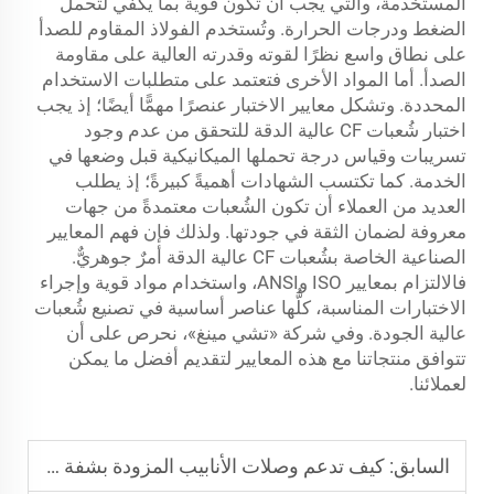
المستخدمة، والتي يجب أن تكون قويةً بما يكفي لتحمل
الضغط ودرجات الحرارة. وتُستخدم الفولاذ المقاوم للصدأ
على نطاق واسع نظرًا لقوته وقدرته العالية على مقاومة
الصدأ. أما المواد الأخرى فتعتمد على متطلبات الاستخدام
المحددة. وتشكل معايير الاختبار عنصرًا مهمًّا أيضًا؛ إذ يجب
اختبار شُعبات CF عالية الدقة للتحقق من عدم وجود
تسريبات وقياس درجة تحملها الميكانيكية قبل وضعها في
الخدمة. كما تكتسب الشهادات أهميةً كبيرةً؛ إذ يطلب
العديد من العملاء أن تكون الشُعبات معتمدةً من جهات
معروفة لضمان الثقة في جودتها. ولذلك فإن فهم المعايير
الصناعية الخاصة بشُعبات CF عالية الدقة أمرٌ جوهريٌّ.
فالالتزام بمعايير ISO وANSI، واستخدام مواد قوية وإجراء
الاختبارات المناسبة، كلُّها عناصر أساسية في تصنيع شُعبات
عالية الجودة. وفي شركة «تشي مينغ»، نحرص على أن
تتوافق منتجاتنا مع هذه المعايير لتقديم أفضل ما يمكن
لعملائنا.
السابق:
كيف تدعم وصلات الأنابيب المزودة بشفة البيئات ذات الضغط العالي؟