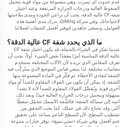
عدم حدوث أي تسرب. وهي مصنوعة من مواد قوية تتحمل
الضغوط العالية ودرجات الحرارة المرتفعة. وعند اختيار
شفة CF عالية الدقة، يجب أن تراعي الجودة ومدى ملاءمتها
لاحتياجاتك. وفي شركة QiMing، ندرك مدى أهمية هذه
العوامل، ونسعى جاهدين لتوفير أفضل الشفات لعملائنا.
ما الذي يحدد شفة CF عالية الدقة؟
عندما تفكر في الشراء بالجملة، قد يكون اختيار شفة CF
عالية الدقة المناسبة أمرًا معقدًا بعض الشيء. أولاً، يجب أن
تعرف المقاس الذي تريده لأن الآلات المختلفة تستخدم
مقاسات مختلفة. لذا ينبغي قياس الموضع الذي ستُركَّب فيه
الشفة لتفادي الأخطاء. ثم فكّر في المادة المصنوعة منها
الشفة، إذ يمكن أن تكون من الفولاذ المقاوم للصدأ أو مواد
أخرى قوية. ويُفضَّل الفولاذ المقاوم للصدأ لأنه لا يصدأ
بسهولة ويتحمل درجات الحرارة العالية جيدًا. وبعد ذلك،
انتبه إلى سماكة الشفة؛ فالشِّفة الأسمك تتحمّل ضغطًا
أكبر، وقد تحتاج ذلك في عملك. كما يجب التحقق من
تشطيب السطح، لأن السطح الناعم يساعد على تحقيق
ختم أفضل. وفي شركة «تشي مينغ»، نوفر خيارات متنوعة