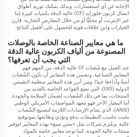
الإجابة عن أي استفسارات. وبذلك يمكنك توريد أطواق
اتصال كربون-فلورايد (CF) عالية الدقة بكميات كبيرة إما
عبر الإنترنت أو محليًّا أو من خلال المعارض التجارية. قارن
الخيارات وابنِ علاقات قوية للحصول على أفضل النتائج.
ما هي معايير الصناعة الخاصة بالوصلات
المصنوعة من ألياف الكربون عالية الدقة
التي يجب أن تعرفها؟
عند العمل مع شُعبات CF عالية الدقة، من المهم فهم
المعايير الصناعية. وتضمن هذه المعايير أن تكون الشُعبات
آمنةً وأداءها جيدًا. ومن أبرز هذه المعايير منظمة التقييس
الدولية (ISO)، التي تضع القواعد الخاصة بالعديد من
المنتجات، بما في ذلك الشُعبات، لضمان السلامة والجودة.
أما المعيار الآخر فهو معهد المواصفات الأمريكي الوطني
(ANSI)، الذي يقدّم الإرشادات اللازمة لتصنيع الشُعبات
بحيث تناسب التطبيقات بدقةٍ وتؤدي وظائفها بموثوقيةٍ
عالية. وتلتزم شركات مثل «تشي مينغ» بهذه المعايير لتوفير
منتجات عالية الجودة. كما توجد معايير خاصة بالمواد