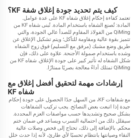
كيف يتم تحديد جودة إغلاق شفة KF؟
تعتمد كفاءة إحكام إغلاق شفاه KF على عدة عوامل.
المادة: تُصنع الشفاه باستخدام المادة. تُبنى شفاه KF من
QiMing من الفولاذ المقاوم للصدأ عالي الجودة، والتي
تتميز بقوة عالية ومقاومة للتآكل؛ ويتم تشكيل الإغلاق عن
طريق وضع مشبك (مرفق مع التسليم) فوق زوج الشفاه
وشده باستخدام صمولة الأجنحة. علاوة على ذلك، فإن
شكل الشفاه له تأثير كبير على جودة الإغلاق. شفاه KF من
QiMing تمتلك أداءً معالجة بصريًا ممتازًا.
إرشادات مهمة لتحقيق أفضل إغلاق مع
شفاه KF
مع شفاهات KF، من السهل جدًا الحصول على جودة إحكام
جيدة إذا اتبعت بعض النصائح. يجب تركيب الشفاهات
بشكل صحيح وتشديدها حسب مواصفات العزم المحددة.
سيقلل ذلك من احتمالية التسرب ويساعد في ضمان ختم
محكم. بالإضافة إلى ذلك، تحتاج إلى فحص
وصلات عالية
النقاء
وصيانتها بانتظام تحسبًا لأي طارئ، لأنه إذا حدث خلل