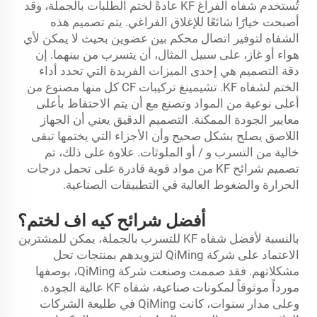
تُستخدم شفاه الفراغ KF عادةً لختم الطلبات بالجملة، وقد
أصبحت خيارًا شائعًا للإغلاق الفراغي. يتم تصميم هذه
الشفاه لتوفير اتصال محكم بين عضوين بحيث لا يمكن لأي
هواء أو غاز، على سبيل المثال، أن يتسرب من بينهما. إن
دقة التصميم هي إحدى الميزات الفريدة التي تحدد أداء
الختم لشفاه KF. تشيمينغ
تركيبات CF
كل منها مصنوع من
أعلى نوعية من المواد وتصنع مع أن يتم الاحتفاظ بأعلى
معايير الجودة الممكنة. التصميم الدقيق يعني أن الجهاز
اللاصق يصلح بشكل صحيح وأن الأجزاء التي يختمها تبقى
خالية من التسرب و / أو الملوثات. علاوة على ذلك، تم
تصميم شرائح KF من مواد قوية قادرة على تحمل درجات
الحرارة والضغوط العالية في التطبيقات الصناعية.
أفضل شرائح كيه اف لختم؟
بالنسبة لأفضل شفاه KF للتسرب بالجملة، يمكن للمشترين
الاعتماد على شركة QiMing لتزويدهم بمنتجات تحل
مشكلاتهم. فقد صممت وصنعت شركة QiMing، بوصفها
مورداً موثوقاً لمكونات صناعية، شفاه KF عالية الجودة.
وعلى مدار سنوات، كانت QiMing في طليعة الشركات