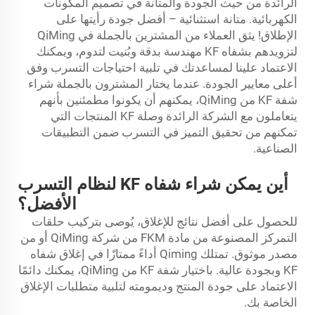
الرائدة من حيث الجودة والمتانة في تصميم المكونات
الكهربائية. متانة استثنائية – أفضل جودة رأيتها على
الإطلاق! يثق العملاء من المشترين بالجملة في QiMing
لتزويدهم بشفاه KF مهندسة بدقة وبُنيت لتدوم، ويمكنك
الاعتماد علينا لمساعدتك في تلبية احتياجات التسرب وفق
أعلى معايير الجودة. عندما يختار المشترون بالجملة شراء
شفة KF من QiMing، يمكنهم أن يكونوا مطمئنين بأنهم
يتعاملون مع الشركة الرائدة
وصلة KF
المنتجات التي
تمكنهم من تحقيق التميز في التسرب ضمن التطبيقات
الصناعية.
أين يمكن شراء شفاه KF لنظام التسرب
الأفضل؟
للحصول على أفضل نتائج للإغلاق، يُوصى بتركيب حلقات
التمركز المصنوعة من مادة FKM من شركة QiMing أو من
مصدر موثوق. تمتلك Qiming أداءً ممتازًا في إغلاق شفاه
KF وبجودة عالية. باختيار شفة KF من QiMing، يمكنك دائمًا
الاعتماد على جودة المنتج وديمومته لتلبية متطلبات الإغلاق
الخاصة بك.