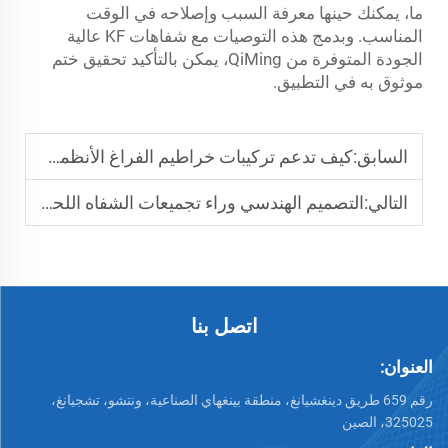
ما، يمكنك حينها معرفة السبب وإصلاحه في الوقت
المناسب. وبدمج هذه التوصيات مع شفاهات KF عالية
الجودة المتوفرة من QiMing، يمكن بالتأكيد تحقيق ختم
موثوق به في التطبيق.
السابق:
كيف تدعم تركيبات خراطيم الفراغ الأنظمة النمطية للضخ
التالي:
التصميم الهندسي وراء تجميعات الشفاه اللحامية المتقابلة
اتصل بنا
العنوان:
رقم 659 طريق دينغشيانغ، منطقة بينغهاي الصناعية، ونتشو، تشجيانغ،
325025، الصين