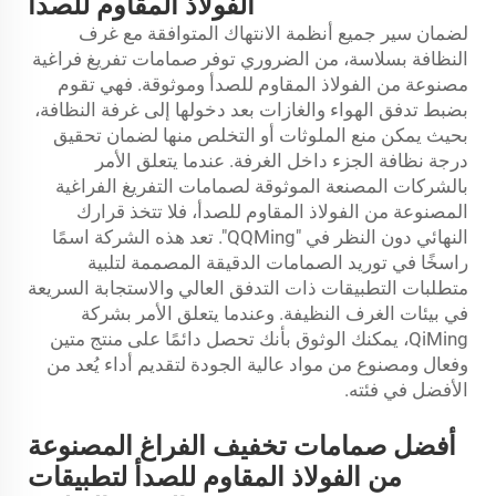
الفولاذ المقاوم للصدأ
لضمان سير جميع أنظمة الانتهاك المتوافقة مع غرف
النظافة بسلاسة، من الضروري توفر صمامات تفريغ فراغية
مصنوعة من الفولاذ المقاوم للصدأ وموثوقة. فهي تقوم
بضبط تدفق الهواء والغازات بعد دخولها إلى غرفة النظافة،
بحيث يمكن منع الملوثات أو التخلص منها لضمان تحقيق
درجة نظافة الجزء داخل الغرفة. عندما يتعلق الأمر
بالشركات المصنعة الموثوقة لصمامات التفريغ الفراغية
المصنوعة من الفولاذ المقاوم للصدأ، فلا تتخذ قرارك
النهائي دون النظر في "QQMing". تعد هذه الشركة اسمًا
راسخًا في توريد الصمامات الدقيقة المصممة لتلبية
متطلبات التطبيقات ذات التدفق العالي والاستجابة السريعة
في بيئات الغرف النظيفة. وعندما يتعلق الأمر بشركة
QiMing، يمكنك الوثوق بأنك تحصل دائمًا على منتج متين
وفعال ومصنوع من مواد عالية الجودة لتقديم أداء يُعد من
الأفضل في فئته.
أفضل صمامات تخفيف الفراغ المصنوعة
من الفولاذ المقاوم للصدأ لتطبيقات