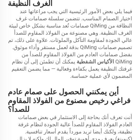
الغرف النظيفة
فيما يلي بعض الأمور الرئيسية التي يجب مراعاتها عند
اختيار الصمام المناسب. تتضمن سلسلة صمامات غرف
النظافة من QiMing صمامات تُعد مناسبة بشكل خاص لبيئة
الغرف النظيفة. وهي مصنوعة من الفولاذ المقاوم للصدأ
عالي الجودة لمقاومة التآكل والملوثات. علاوة على ذلك، تم
تصميم صمامات QiMing بدقة لعمل مستقر وأداء موثوق.
بفضل صمامات العادم من الفولاذ المقاوم للصدأ من
QiMing
الأكياس الشفطية
يمكنك أن تطمئن إلى أن نظام
غرفتك النظيفة يعمل بكفاءة وفعالية — مما يضمن التعقيم
المضمون لأي عملية حساسة.
أين يمكنني الحصول على صمام عادم
فراغي رخيص مصنوع من الفولاذ المقاوم
للصدأ؟
أنت تعرف أنك بحاجة إلى الاستثمار في بعض صمامات
العادم الفولاذ المقاوم للصدأ عالية الجودة لنظام غرفة
نظيفة، ولكنك أيضا تريد مورداً يقدم أسعار تنافسية.
(كيمينغ) يعرف مدى أهمية توفير المال لك ولكنه لا يزال