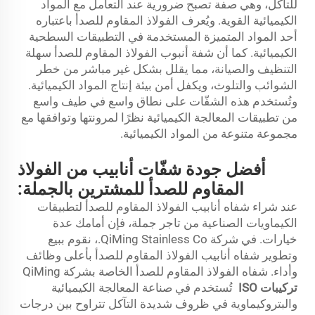
للتآكل، وهي صفة تصبح ضرورية عند التعامل مع المواد
الكيميائية القوية. ويُعرف الفولاذ المقاوم للصدأ باعتباره
أحد المواد المتميزة المستخدمة في التطبيقات السطحية
الكيميائية. كما أن شفة أنبوب الفولاذ المقاوم للصدأ سهلة
التنظيف والصيانة، مما يقلل بشكل غير مباشر من خطر
الشوائب والتلوث، ويكفل أمن بيئة إنتاج المواد الكيميائية.
وتُستخدم هذه الشفّات على نطاق واسع في طيف واسع
من تطبيقات المعالجة الكيميائية نظرًا لمرونتها وتوافقها مع
مجموعة متنوعة من المواد الكيميائية.
أفضل جودة شفّات أنابيب من الفولاذ
المقاوم للصدأ للمشترين بالجملة:
عند شراء شفاه أنابيب الفولاذ المقاوم للصدأ لتطبيقات
الكيماويات الصناعية من تاجر جملة، فإن أمامك عدة
خيارات. في شركة QiMing Stainless Co.، نقوم ببيع
وتطوير شفاه أنابيب الفولاذ المقاوم للصدأ بأعلى وظائف
وأداء. شفاه الفولاذ المقاوم للصدأ الخاصة بشركة QiMing
تركيبات ISO
تُستخدم في صناعة المعالجة الكيميائية
والبتروكيماوية في ظروف شديدة التآكل تتراوح بين درجات