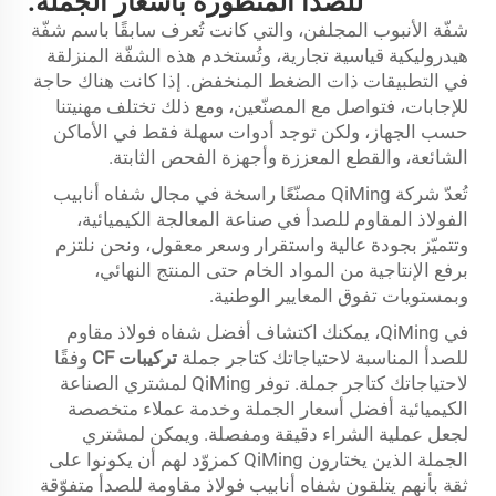
للصدأ المتطورة بأسعار الجملة:
شفّة الأنبوب المجلفن، والتي كانت تُعرف سابقًا باسم شفّة
هيدروليكية قياسية تجارية، وتُستخدم هذه الشفّة المنزلقة
في التطبيقات ذات الضغط المنخفض. إذا كانت هناك حاجة
للإجابات، فتواصل مع المصنّعين، ومع ذلك تختلف مهنيتنا
حسب الجهاز، ولكن توجد أدوات سهلة فقط في الأماكن
الشائعة، والقطع المعززة وأجهزة الفحص الثابتة.
تُعدّ شركة QiMing مصنّعًا راسخة في مجال شفاه أنابيب
الفولاذ المقاوم للصدأ في صناعة المعالجة الكيميائية،
وتتميّز بجودة عالية واستقرار وسعر معقول، ونحن نلتزم
برفع الإنتاجية من المواد الخام حتى المنتج النهائي،
وبمستويات تفوق المعايير الوطنية.
في QiMing، يمكنك اكتشاف أفضل شفاه فولاذ مقاوم
للصدأ المناسبة لاحتياجاتك كتاجر جملة
تركيبات CF
وفقًا
لاحتياجاتك كتاجر جملة. توفر QiMing لمشتري الصناعة
الكيميائية أفضل أسعار الجملة وخدمة عملاء متخصصة
لجعل عملية الشراء دقيقة ومفصلة. ويمكن لمشتري
الجملة الذين يختارون QiMing كمزوّد لهم أن يكونوا على
ثقة بأنهم يتلقون شفاه أنابيب فولاذ مقاومة للصدأ متفوّقة