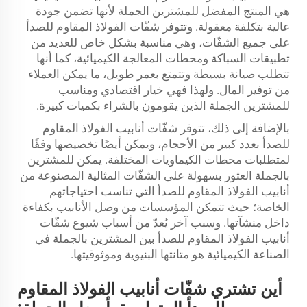
هي المنتج المفضل للمشترين الجملة لأنها تضمن جودة
عالية بتكلفة معقولة. وتتوفر شفّات الفولاذ المقاوم للصدأ
على جميع الشفّات، وهي مناسبة بشكل خاص للعديد من
تطبيقات السباكة ومحطات المعالجة الكيميائية، كما أنها
تتطلب صيانة بسيطة وتتمتع بعمر طويل، ما يمكن العملاء
من توفير المال. ولهذا فهي خيار اقتصادي ومناسب
للمشترين الجملة الذين يقومون بالشراء بكميات كبيرة.
بالإضافة إلى ذلك، تتوفر شفّات أنابيب الفولاذ المقاوم
للصدأ بعدد كبير من الأحجام، ويمكن أيضًا تخصيصها وفقًا
لمتطلبات محطات الكيماويات المختلفة. يمكن للمشترين
بالجملة العثور بسهولة على الشفّات المثالية المصنوعة من
أنابيب الفولاذ المقاوم للصدأ التي تناسب احتياجاتهم
الخاصة؛ حيث تتمكن المؤسسات من وصل الأنابيب بكفاءة
داخل منشآتها. وسبب آخر يُعدّ من أسباب شيوع شفّات
أنابيب الفولاذ المقاوم للصدأ بين المشترين بالجملة في
الصناعة الكيميائية هو متانتها البنيوية وموثوقيتها.
أين تشتري شفّات أنابيب الفولاذ المقاوم