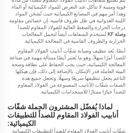
قوية ومتينة لا تتأكل عند التعرض للمواد الكيميائية أو الماء.
وهذا أمر مهم في المصانع الكيميائية حيث تُشحَن المواد
اللينة العدوانية في ظل ظروف قاسية. إن خصائص مقاومة
درجات الحرارة والضغط العالية للفولاذ المقاوم للصدأ
وصلة KF
تُستخدم الشفاهات أيضاً لتحمل المعالجات
الحرارية والظروف القاسية في المعالجة الكيميائية.
أيضًا، يُعد تنظيف وصيانة شفّات أنابيب الفولاذ المقاوم
للصدأ أمرًا سهلاً، وهو ما يُعتبر أيضًا مسألة مهمة في صناعة
المعالجة الكيميائية، حيث يجب الحفاظ على نظافة وصحة
البيئة العاملة قدر الإمكان. بالإضافة إلى ذلك، فإن هيكلها
الناعم يجعل تنظيفها سريعًا وسهلًا. وتجعل جميع هذه
الصفات شفّات الأنابيب المصنوعة من الفولاذ المقاوم
للصدأ خيارًا ممتازًا للاستخدامات الكيميائية.
لماذا يُفضّل المشترون الجملة شفّات
أنابيب الفولاذ المقاوم للصدأ للتطبيقات
الكيميائية:
شفّات أنابيب الفولاذ المقاوم للصدأ للتطبيقات الكيميائية