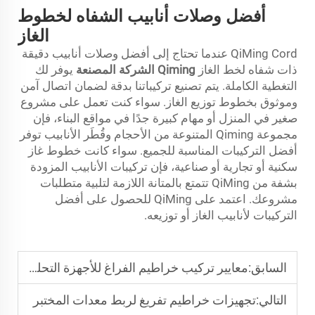
أفضل وصلات أنابيب الشفاه لخطوط
الغاز
QiMing Cord عندما تحتاج إلى أفضل وصلات أنابيب دقيقة
ذات شفاه لخط الغاز
Qiming
الشركة المصنعة
يوفر لك
التغطية الكاملة. يتم تصنيع تركيباتنا بدقة لضمان اتصال آمن
وموثوق بخطوط توزيع الغاز. سواء كنت تعمل على مشروع
صغير في المنزل أو مهام كبيرة جدًا في مواقع البناء، فإن
مجموعة Qiming المتنوعة من الأحجام وقُطَر الأنابيب توفر
أفضل التركيبات المناسبة للجميع. سواء كانت خطوط غاز
سكنية أو تجارية أو صناعية، فإن تركيبات الأنابيب المزودة
بشفة من QiMing تتمتع بالمتانة اللازمة لتلبية متطلبات
مشروعك. اعتمد على QiMing للحصول على أفضل
التركيبات لأنابيب الغاز أو توزيعه.
السابق:
معايير تركيب خراطيم الفراغ للأجهزة التحليلية
التالي:
تجهيزات خراطيم تفريغ لربط معدات المختبر