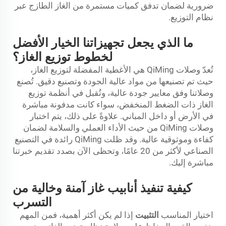
ضرورية لضمان تدفق كميات مستمرة من الغاز الطازج عبر
نظام التوزيع.
ما الذي يجعل تجهيزاتنا الخيار الأفضل
لخطوط توزيع الغاز؟
تُعدّ وصلات QiMing هي الأغطية المفضلة لتوزيع الغاز،
حيث تم تصنيعها من مواد عالية الجودة وتصنيع دقيق. تُصنع
وصلاتنا وفق معايير جودة عالية، وتُقبل في أنظمة توزيع
الغاز ذات الضغط المنخفض، سواء كانت مدفونة مباشرة
في الأرض أو داخل المباني. علاوةً على ذلك، يتم اختبار
وصلات QiMing من حيث الأداء العملي والسلامة لضمان
كفاءة وموثوقية عالية. وقد ظلت QiMing رائدة في التصنيع
الصناعي لأكثر من 20 عامًا، وتحظى الآن بصدد تقديم خبرتنا
مباشرة إليك.
كيفية تنفيذ أنابيب غاز آمنة وخالية من
التسرب
اختيار المناسب
التثبيت
إذا لم يكن أكثر أهمية، فمن المهم