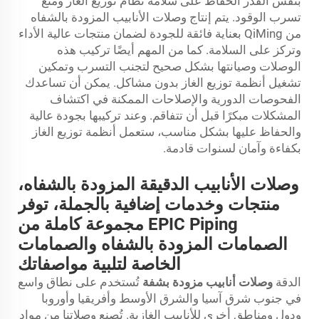
بنفس القدر الحفاظ على سلامة نظام توزيع الغاز ومنع
تسرب الوقود. يتم إنتاج وصلات الأنابيب المزودة بالشفاه
من QiMing بعناية فائقة للجودة لضمان منتجات عالية الأداء
وتركز على السلامة. كما من المهم أيضًا تركيب هذه
الوصلات وصيانتها بشكل صحيح لتجنب التسرب وتمكين
تشغيل أنظمة توزيع الغاز بدون مشاكل. يمكن أن تساعدك
الفحوصات الدورية والإصلاحات الممكنة في اكتشاف
المشكلات مبكرًا قبل أن تتفاقم. وعند تركيبها بجودة عالية
والحفاظ عليها بشكل مناسب، ستعمل أنظمة توزيع الغاز
بكفاءة وآمان لسنوات قادمة.
وصلات الأنابيب الدقيقة المزودة بالشفاه،
منتجات وخدمات إضافية بالجملة، توفر
EPIC Piping مجموعة كاملة من
الصمامات المزودة بالشفاه والصمامات
الخاصة لتلبية مواصفاتك
الدقة
وصلات أنابيب مزودة بشفة
تُستخدم على نطاق واسع
في جنوب شرق آسيا والشرق الأوسط وأفريقيا وأوروبا
ودول ومناطق أخرى للأنابيب الغازية. تُصنع وصلاتنا من مواد