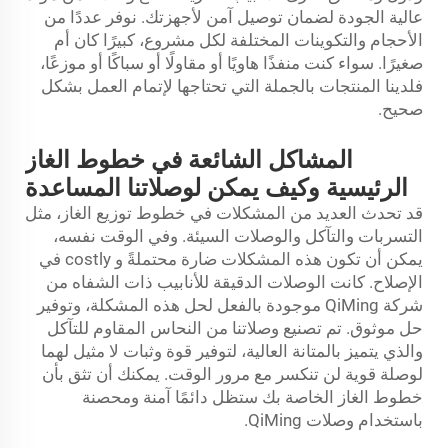
عالية الجودة لضمان توصيل آمن لأجهزتك. نوفر عددًا من
الأحجام والتكوينات المختلفة لكل مشروع، كبيرًا كان أم
صغيرًا. سواء كنت منفذًا هاويًا أو مقاولًا أو سباكًا أو موزعًا،
فلدينا المنتجات بالجملة التي تحتاجها لإتمام العمل بشكل
صحيح.
المشاكل الشائعة في خطوط الغاز
الرئيسية وكيف يمكن لوصلاتنا المساعدة
قد تحدث العديد من المشكلات في خطوط توزيع الغاز، مثل
التسربات والتآكل والوصلات السيئة. وفي الوقت نفسه،
يمكن أن تكون هذه المشكلات ضارة محتملةً و costly في
الإصلاح. كانت الوصلات الدقيقة للأنابيب ذات الشفاه من
شركة QiMing موجودة بالفعل لحل هذه المشكلة، وتوفير
حل موثوق. تم تصنيع وصلاتنا من النحاس المقاوم للتآكل
والذي يتميز بالمتانة العالية، لتوفير قوة وثبات لا مثيل لهما
لوصلة قوية لن تنكسر مع مرور الوقت. يمكنك أن تثق بأن
خطوط الغاز الخاصة بك ستظل دائمًا آمنة ومحصنة
باستخدام وصلات QiMing.