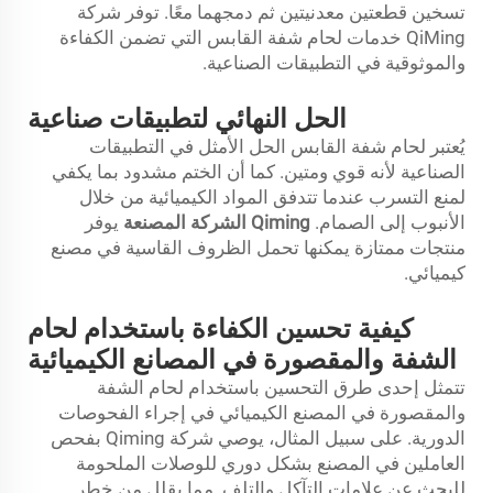
تسخين قطعتين معدنيتين ثم دمجهما معًا. توفر شركة
QiMing خدمات لحام شفة القابس التي تضمن الكفاءة
والموثوقية في التطبيقات الصناعية.
الحل النهائي لتطبيقات صناعية
يُعتبر لحام شفة القابس الحل الأمثل في التطبيقات
الصناعية لأنه قوي ومتين. كما أن الختم مشدود بما يكفي
لمنع التسرب عندما تتدفق المواد الكيميائية من خلال
الأنبوب إلى الصمام.
Qiming
الشركة المصنعة
يوفر
منتجات ممتازة يمكنها تحمل الظروف القاسية في مصنع
كيميائي.
كيفية تحسين الكفاءة باستخدام لحام
الشفة والمقصورة في المصانع الكيميائية
تتمثل إحدى طرق التحسين باستخدام لحام الشفة
والمقصورة في المصنع الكيميائي في إجراء الفحوصات
الدورية. على سبيل المثال، يوصي شركة Qiming بفحص
العاملين في المصنع بشكل دوري للوصلات الملحومة
للبحث عن علامات التآكل والتلف. مما يقلل من خطر