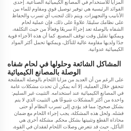
المزايا للاستخدام في المصانع الكيميائية الصناعية. إحدى
الفوائد الرئيسية هي توفير توصيل قوي ومقاوم للماء بين
الأنابيب والتجهيزات. ويتم ذلك لتجنب أي تسرب والحفاظ
على نظامك سليمًا. علاوةً على ذلك، فإن عملية لحام
الشفاه بالوصلة تعد إجراءً سريعًا وفعالًا من حيث التكلفة،
ويمكنها تقليل وقت توقف المصنع. كما أن هذه الأجزاء قوية
جدًا ولديها مقاومة عالية للتآكل، ويمكنها تحمل أكثر المواد
الكيميائية عدوانية.
المشاكل الشائعة وحلولها في لحام شفاه
الوصلة بالمصانع الكيميائية
على الرغم من أن العديد من مزايا اللحام بالوصلة المفلنجة
تتحقق خلال العملية، إلا أنه يمكن أن تحدث مشكلات عامة
في المصانع الكيميائية عند استخدامه. التثبيت غير السليم:
واحدة من أكثر المشكلات شيوعًا هي التثبيت الذي لا يتم
بشكل صحيح؛ مما قد يؤدي إلى تسرب النظام أو حتى
فشله. ولحل هذه المشكلة، يجب إجراء اللحام مع ضمان
محاذاة القطع وتثبيتها بشكل محكم. مشكلة أخرى هي
التآكل، حيث قد تتعرض وصلات اللحام لفقدان في القوة،