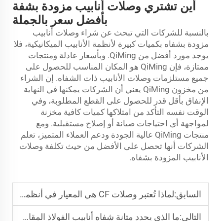
أين تشتري وصلات أنابيب مزودة بشفة
بأفضل سعر بالجملة
بالنسبة للشركات التي تبحث عن شراء وصلات أنابيب
مزودة بشفاه بكميات كبيرة لأنظمة الأنابيب الميكانيكية، فلا
يوجد مورد أفضل من QiMing. وبأسعار عادلة ومنتجات
ممتازة، فإن QiMing هو المكان المناسب للحصول على
جميع مستلزمات وصلات الأنابيب ذات الشفاه. إن الشراء
من مخزون QiMing يعني أن الشركات يمكنها في النهاية
الإنفاق بأقل قدر للحصول على القطع المطلوبة، وفي
الوقت نفسه التأكد من امتلاكها كميات كافية مخزنة
لمواجهة أي احتياجات صيانة أو إصلاح مستقبلية. ومع
منتجات QiMing عالية الجودة ودعم العملاء المتميز، تعلم
الشركات أنها تحصل على الأفضل من حيث تكلفة وصلات
الأنابيب المزودة بشفاه.
السابق:
لماذا تُعتبر وصلات CF هي المعيار في أنظمة الفراغ البحثية
التالي:
ما الذي يحدد متانة شفاه أنابيب الفولاذ المقاوم للصدأ