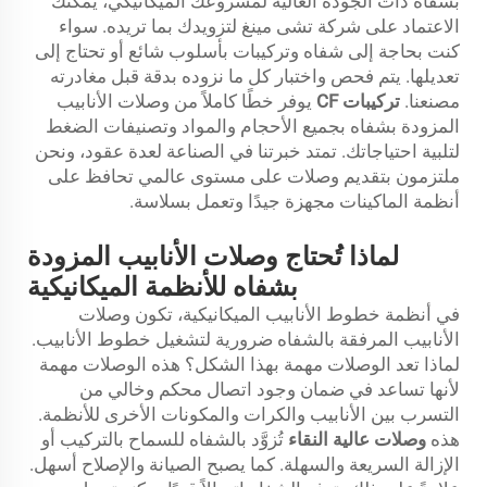
بشفاه ذات الجودة العالية لمشروعك الميكانيكي، يمكنك
الاعتماد على شركة تشى مينغ لتزويدك بما تريده. سواء
كنت بحاجة إلى شفاه وتركيبات بأسلوب شائع أو تحتاج إلى
تعديلها. يتم فحص واختبار كل ما نزوده بدقة قبل مغادرته
مصنعنا.
تركيبات CF
يوفر خطًا كاملاً من وصلات الأنابيب
المزودة بشفاه بجميع الأحجام والمواد وتصنيفات الضغط
لتلبية احتياجاتك. تمتد خبرتنا في الصناعة لعدة عقود، ونحن
ملتزمون بتقديم وصلات على مستوى عالمي تحافظ على
أنظمة الماكينات مجهزة جيدًا وتعمل بسلاسة.
لماذا تُحتاج وصلات الأنابيب المزودة
بشفاه للأنظمة الميكانيكية
في أنظمة خطوط الأنابيب الميكانيكية، تكون وصلات
الأنابيب المرفقة بالشفاه ضرورية لتشغيل خطوط الأنابيب.
لماذا تعد الوصلات مهمة بهذا الشكل؟ هذه الوصلات مهمة
لأنها تساعد في ضمان وجود اتصال محكم وخالي من
التسرب بين الأنابيب والكرات والمكونات الأخرى للأنظمة.
هذه
وصلات عالية النقاء
تُزوَّد بالشفاه للسماح بالتركيب أو
الإزالة السريعة والسهلة. كما يصبح الصيانة والإصلاح أسهل.