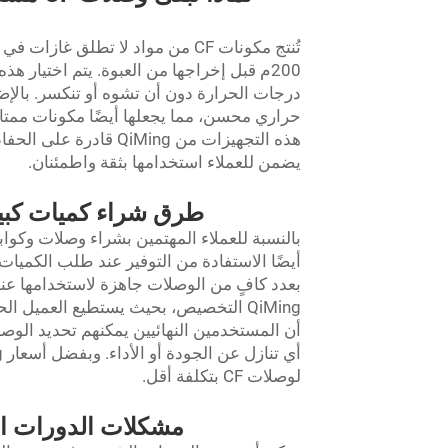
تُنتج مكونات CF من مواد لا تطلق 
200م قبل إخراجها من العبوة. يتم اختيار 
درجات الحرارة دون أن تشوه أو تنكسر. بالإض
حراري محسن، مما يجعلها أيضًا مكونات ممتاز
هذه التجهيزات من Ming
يضمن للعملاء استخدامها بثقة واطمئنان.
طرق شراء كميات كبيرة من تجهيزات F
أيضًا الاستفادة من التوفير عند طلب الكميا
بعدد كافٍ من الوصلات جاهزة لاستخدامها عن
أن المستخدمين النهائيين يمكنهم تحديد الوصلا
لوصلات CF بتكلفة أقل.
مشكلات الدورات الح