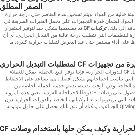
الصفر المطلق
غازات في بيئة خالية من الهواء، ويتم تسخين هذه العناصر حتى درجة حرارة
هذه المواد لضمان قدرة التجهيزات على تحمل التغيرات السريعة في
افة إلى ذلك،
تركيبات CF
تم تصميمها بشكل جيد لتوفير استقرار
ة للتطبيقات التي تتطلب درجة عالية من التبديل الحراري. أي أن
Qi قادرة على الحفاظ على أداء مستقر حتى عند التعرض لتقلبات حرارية كبيرة، ما
C لمتطلبات التبديل الحراري
بالنسبة للعملاء المهتمين بشراء وصلات وكوابل CF للدورات الحرارية، فإننا نوفر البيع بالجملة. يمكن للعملاء
ت التي تناسب احتياجاتهم بشكل أفضل، مما يساعد على الاحتفاظ
د الحاجة. وفي الوقت نفسه، تدعم خدمة الجملة الخاصة من
QiMing التخصيص، بحيث يستطيع العميل الحصول على وصلات CF وفقًا لاحتياجاته الفردية. تعني هذه المرونة
ت التي يريدونها بدقة لتركيباتهم الخاصة بالدورات الحرارية دون
أي تنازل عن الجودة أو الأداء. وبفضل أسعار QiMing الجماعية، يمكنك أن تثق بأنك تحصل على حلول موثوقة
رارية وكيف يمكن حلها باستخدام وصلات CF