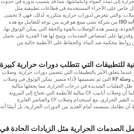
حرارة إلى تمدد المواد وانكماشها، مما قد يتسبب بدوره في حدوث
ل خاص على الأجزاء المستخدمة في قطاعات تطبيقية مثل
صلات، والتي تتعرض لدورات حرارية متكررة. لذلك، فهي لا تخشى
 ISO
من شركة تشى مينغ هو فريد من نوعه للتعامل مع هذه
جودة، وتتميز هذه الوصلات بالقوة والخفة التي يمكن الوثوق بها،
 وقدرتها على امتصاص الصدمات. ويتيح لها هذا القدرة على تحمل
 روابط محكمة ضد الماء، والحفاظ على الأنظمة خالية من
ية للتطبيقات التي تتطلب دورات حرارية كبيرة
 عندما يتعلق الأمر بالتطبيقات التي تتضمن دورات حرارية. وصلات
وصلة KF
التي تم تصميمها لأداء متميز. يمكن الوثوق في وصلات
في ظل التقلبات الشديدة في درجات الحرارة، مما يجعلها مثالية
للمواقف التي تتطلب سلامة فراغية صارمة. كما أن وصلات أنابيب CF مثالية للأنظمة التي تحتاج إلى المرونة
وسهولة التركيب، دون التأثر بالأداء أثناء دورات التغير الحراري. مع استخدام وصلات CF والعناصر العابرة
أن نظامك سيصمد أمام العديد من الدورات الحرارية، بل أيضًا أنه
كن لمكونات CF تحمل الصدمات الحرارية مثل الزيادات الحادة في