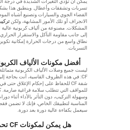
يمكن أن تؤدي التغيرات الشديدة في درجة ال
تسربات وتشققات وأعطال. وينطبق هذا بشك
الفضاء الجوي والسيارات وتصنيع أشباه المو
الانجراف أو تلك الأمور المشابهة، ولكن
تركيبات
المشكلات. مصنوعة من ألياف كربونية عالية ال
إلى جانب مقاومة التآكل والاستقرار الحراري
نطاق واسع من درجات الحرارة إمكانية تكوين
التسربات.
أفضل مكونات الألياف الكربون
ليست جميع وصلات الألياف الكربونية متماثلة
CF: في هذه الظروف القاسية، أنت بحاجة إلى
شفة CF للحفاظ على إحكام الإغلاق حتى 
المناسبة لتطبيقك الخاص، فإنك لا تضمن فقط 
سيعمل بكفاءة عالية دورة بعد دورة.
هل يم