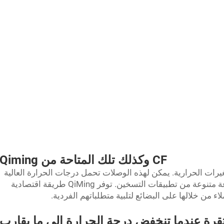
CF وكذلك تلك المتاحة من Qiming
يرات الحرارية. يمكن لهذه الوصلات تحمل درجات الحرارة العالية
وتتميز بمتانة عالية، مما يجعلها مثالية لمجموعة متنوعة من تطبيقات التسخين. توفر QiMing طريقة اقتصادية
تبقى وصلات CF مستقرة عندما تنخفض درجة الحرارة إلى ما يقارب